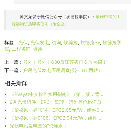
原文始发于微信公众号（坎德拉学院）：
最难申请的工
程咨询资质即将取消（附全文）
标签：
光伏
,
光伏发电
,
咨询
,
坎德拉
,
坎德拉PV
,
坎德拉学
院
,
工程咨询
,
资质
上一篇：
号外！号外！630后江苏省再次放大招！
下一篇：
户用光伏发电应用调查报告（山西站）
相关新闻
《PVsyst中文操作实用指南》（第二版，暂无货）
9月光伏组件、EPC、监理、运维等价格汇总
【价格风向标1014】EPC2.05元/W，组件0.67元/W，近期光伏设备、EPC、监理等价格信息
【价格风向标0106】EPC2.94元/W，组件0.645元/W，近期光伏设备、EPC、监理等价格信息
光伏电站发电量的“恐怖杀手”