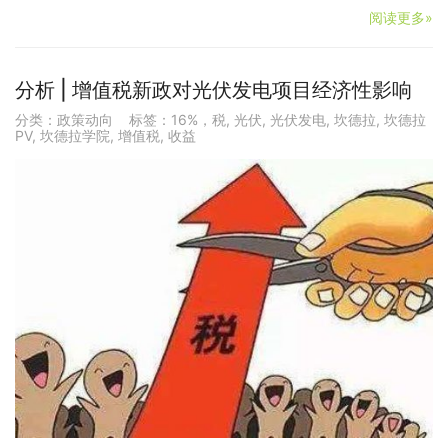
阅读更多»
分析 | 增值税新政对光伏发电项目经济性影响
分类：
政策动向
标签：
16%，税
,
光伏
,
光伏发电
,
坎德拉
,
坎德拉
PV
,
坎德拉学院
,
增值税
,
收益