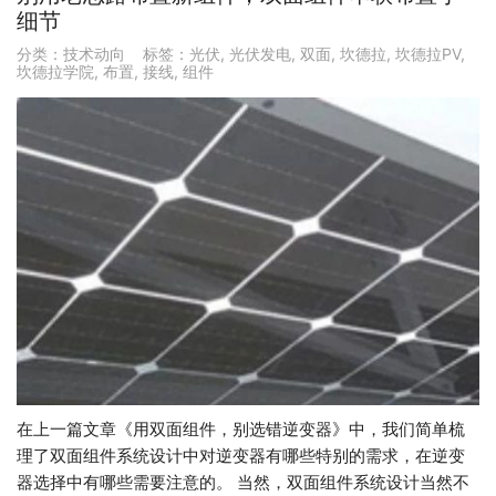
细节
分类：
技术动向
标签：
光伏
,
光伏发电
,
双面
,
坎德拉
,
坎德拉PV
,
坎德拉学院
,
布置
,
接线
,
组件
在上一篇文章《用双面组件，别选错逆变器》中，我们简单梳
理了双面组件系统设计中对逆变器有哪些特别的需求，在逆变
器选择中有哪些需要注意的。 当然，双面组件系统设计当然不