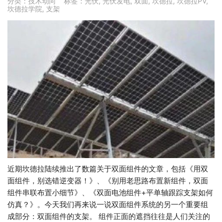
分类：
技术动向
标签：
光伏
,
光伏发电
,
双面
,
坎德拉
,
坎德拉PV
,
坎德拉学院
,
支架
近期坎德拉陆续推出了数篇关于双面组件的文章，包括《用双
面组件，别选错逆变器！》、《别用老思路布置新组件，双面
组件串联布置小细节》、《双面电池组件+平单轴跟踪支架如何
仿真？》。今天我们再来说一说双面组件系统的另一个重要组
成部分：双面组件的支架。 组件正面的遮挡往往是人们关注的