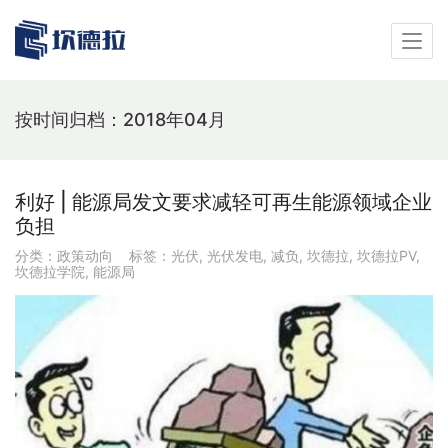
按时间归档：2018年04月
利好 | 能源局发文要求减轻可再生能源领域企业
负担
分类：
政策动向
标签：
光伏
,
光伏发电
,
减负
,
坎德拉
,
坎德拉PV
,
坎德拉学院
,
能源局