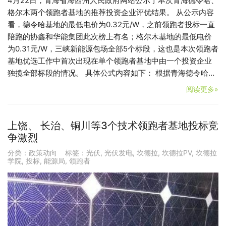
4月22日，青海省海西州人民政府网站公示了本次青海德令哈、
格尔木两个领跑者基地的推荐投资企业评优结果。 从公示内容
看，德令哈基地的最低电价为0.32元/W，之前领跑者投标一直
陪跑的协鑫和华能集团此次榜上有名；格尔木基地的最低电价
为0.31元/W，三峡新能源包场全部5个标段，这也是本次领跑者
基地优选工作中首次出现在单个领跑者基地中由一个投资企业
独揽全部标段的情况。 具体公式内容如下： 根据青海德令哈…
阅读更多»
上饶、 长治、铜川等3个技术领跑者基地投标竞
争激烈
分类：
政策动向
标签：
光伏
,
光伏发电
,
坎德拉
,
坎德拉PV
,
坎德拉
学院
,
投标
,
能源局
,
领跑者