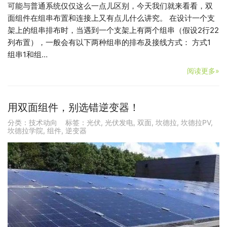
可能与普通系统仅仅这么一点儿区别，今天我们就来看看，双
面组件在组串布置和连接上又有点儿什么讲究。 在设计一个支
架上的组串排布时，当遇到一个支架上有两个组串（假设2行22
列布置），一般会有以下两种组串的排布及接线方式： 方式1
组串1和组…
阅读更多»
用双面组件，别选错逆变器！
分类：
技术动向
标签：
光伏
,
光伏发电
,
双面
,
坎德拉
,
坎德拉PV
,
坎德拉学院
,
组件
,
逆变器