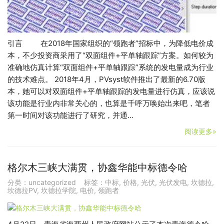
引言 在2018年国家组织的“领跑者”招标中，为降低电价成
本，不少投资商采用了“双面组件+平单轴跟踪”方案。如何较为
准确地仿真计算“双面组件+平单轴跟踪”系统的发电量成为行业
的技术难点。 2018年4月，PVsyst软件推出了最新的6.70版
本，她可以对双面组件+平单轴跟踪的发电量进行仿真，应该说
该功能是行业内非常关心的，也算是千呼万唤始出来吧，笔者
第一时间对该功能进行了研究，并通…
阅读更多»
格尔木三峡大满贯，协鑫华能中标德令哈
分类：
uncategorized
标签：
中标
,
价格
,
光伏
,
光伏发电
,
坎德拉
,
坎德拉PV
,
坎德拉学院
,
电价
,
领跑者