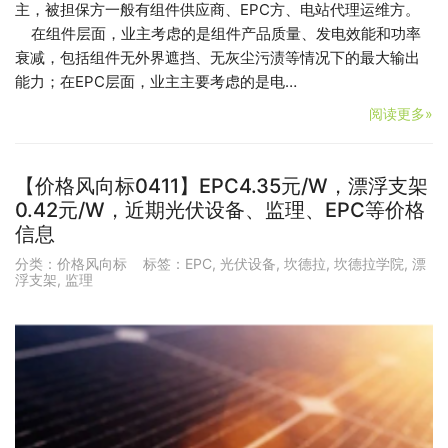
主，被担保方一般有组件供应商、EPC方、电站代理运维方。
在组件层面，业主考虑的是组件产品质量、发电效能和功率
衰减，包括组件无外界遮挡、无灰尘污渍等情况下的最大输出
能力；在EPC层面，业主主要考虑的是电…
阅读更多»
【价格风向标0411】EPC4.35元/W，漂浮支架
0.42元/W，近期光伏设备、监理、EPC等价格
信息
分类：
价格风向标
标签：
EPC
,
光伏设备
,
坎德拉
,
坎德拉学院
,
漂
浮支架
,
监理