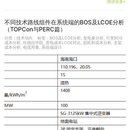
阅读更多»
不同技术路线组件在系统端的BOS及LCOE分析
（TOPCon与PERC篇）
分类：
技术动向
标签：
BOS及LCOE分析
,
发电量分析
,
可变BOS
成本分析
,
坎德拉学院
,
度电成本LCOE对比
,
损耗和成本分析
,
支架
成本分析
,
电缆用量
,
系统端设计