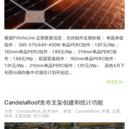
根据PVInfoLink 近期更新信息，光伏组件近期价格： 单面单玻
组件： 365-375/440-450W 单晶PERC组件：1.87元/Wp；
182mm单晶PERC组件：1.89元/Wp； 210mm单晶PERC组
件：1.89元/Wp； 双面双玻组件： 182mm单晶PERC组件：
1.91元/Wp； 210mm单晶PERC组件：1.91元/Wp； 虽然4月下
旬部分国内集中式项目计划开始拉…
阅读更多»
CandelaRoof发布支架创建和统计功能
分类：
CandelaRoof
,
技术动向
标签：
CandelaRoof
,
单重
,
总重
,
报表
,
支架创建
,
统计功能