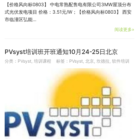
【价格风向标0803】 中电常熟配售电有限公司3MW屋顶分布
式光伏发电项目 价格：3.51元/W；【价格风向标0803】 西安
市临潼区弘能…
阅读更多»
PVsyst培训班开班通知10月24-25日北京
分类：
PVsyst
,
培训课程
标签：
PVsyst
,
北京
,
坎德拉
,
软件培训