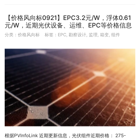
【价格风向标0921】EPC3.2元/W，浮体0.61
元/W，近期光伏设备、运维、EPC等价格信息
分类：
价格风向标
标签：
EPC
,
勘察设计
,
监理
,
箱变
,
组件
根据PVInfoLink 近期更新信息，光伏组件近期价格： 275-