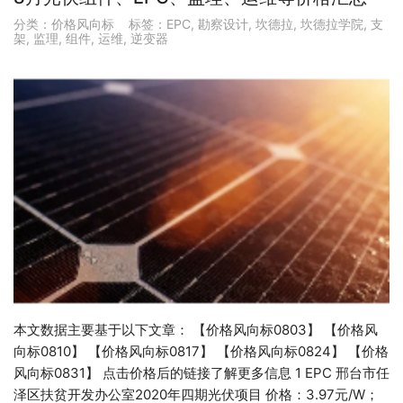
分类：
价格风向标
标签：
EPC
,
勘察设计
,
坎德拉
,
坎德拉学院
,
支
架
,
监理
,
组件
,
运维
,
逆变器
本文数据主要基于以下文章： 【价格风向标0803】 【价格风
向标0810】 【价格风向标0817】 【价格风向标0824】 【价格
风向标0831】 点击价格后的链接了解更多信息 1 EPC 邢台市任
泽区扶贫开发办公室2020年四期光伏项目 价格：3.97元/W；