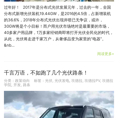
过年好！ 2017年是分布式光伏发展元年，过去的一年，全国
分布式新增光伏装机19.44GW，是2016的4.5倍，占新增装机
的36.6%，2018年分布式光伏出现井喷已无争议，或许，
30GW将是个小目标！而户用光伏市场绝对是最重要的市场，
40多家户用品牌，1万多家经销商即将打开光伏全民化的时代，
从此，光伏将走进千家万户，从奢侈品变为家里的“电器”。
&nb…
阅读更多»
千言万语，不如跑了几个光伏路条！
分类：
政策动向
标签：
光伏
,
光伏发电
,
坎德拉
,
坎德拉PV
,
坎德拉
学院
,
开发
,
路条