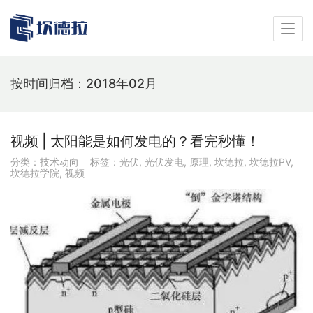
按时间归档：2018年02月
视频 | 太阳能是如何发电的？看完秒懂！
分类：
技术动向
标签：
光伏
,
光伏发电
,
原理
,
坎德拉
,
坎德拉PV
,
坎德拉学院
,
视频