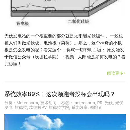
光伏发电站的一个很重要的部分就是太阳能光伏组件， 一般也
被人们叫做光伏板、电池板（简称）。那么，这个神奇的小板
板是怎么发电的呢？看完这个， 你就一切都明白啦： 原文始发
于微信公众号（坎德拉学院）：视频 | 太阳能是如何发电的？看
完秒懂！
阅读更多»
系统效率89%！这次领跑者投标会出现吗？
分类：
Meteonorm
,
技术动向
标签：
meteonorm
,
PR
,
光伏
,
光伏
发电
,
坎德拉
,
坎德拉PV
,
坎德拉学院
,
系统效率
,
领跑者