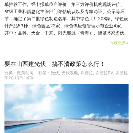
单推荐工作。经申报单位自评价、第三方评价机构现场评价、
省级工业和信息化主管部门评估确认以及专家论证、公示等环
节，确定了第二批绿色制造名单，其中绿色工厂208家、绿色设
计产品53种、绿色园区22家、绿色供应链管理示范企业4家。
其中：晶科、天合、中来、阳光能源（青海）、隆基 5家光伏…
阅读更多»
要在山西建光伏，搞不清政策怎么行！
分类：
政策动向
标签：
光伏
,
光伏发电
,
坎德拉
,
坎德拉PV
,
坎德拉
学院
,
山西
,
政策