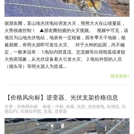
据朋友圈，某山地光伏电站突发火灾，熊熊大火在山坡蔓延，
火势很难控制！ ▲朋友圈拍摄的火灾视频。 视频中可见，该
项目为山地光伏电站，地表有一定植被，因冬季天干地燥，植
被易燃，有明火源即可发生火灾。 对于火种的起因，尚不确
定，一般来说有： 1.电站内部直流、交流侧等出现电弧或者较
大热斑现象，从光伏设备着火引发火灾。 2.电站外部的人员
（烟头等）等明火源人为造成…
阅读更多»
【价格风向标】逆变器、光伏支架价格信息
分类：
价格风向标
标签：
中标
,
价格
,
光伏
,
光伏发电
,
坎德拉
,
坎
德拉PV
,
坎德拉学院
,
支架
,
逆变器