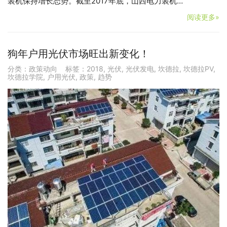
装机保持增长态势。截至2017年底，山西电力装机…
阅读更多»
狗年户用光伏市场旺出新变化！
分类：
政策动向
标签：
2018
,
光伏
,
光伏发电
,
坎德拉
,
坎德拉PV
,
坎德拉学院
,
户用光伏
,
政策
,
趋势