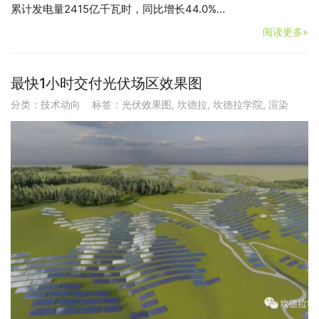
累计发电量2415亿千瓦时，同比增长44.0%…
阅读更多»
最快1小时交付光伏场区效果图
分类：
技术动向
标签：
光伏效果图
,
坎德拉
,
坎德拉学院
,
渲染