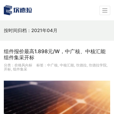
按时间归档：2021年04月
组件报价最高1.898元/W，中广核、中核汇能
组件集采开标
分类：
价格风向标
标签：
中广核
,
中核汇能
,
坎德拉
,
坎德拉学院
,
开标
,
组件集采