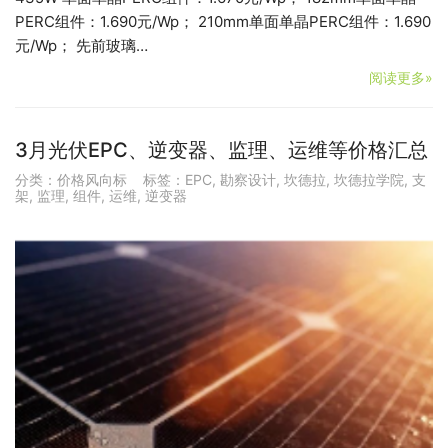
PERC组件：1.690元/Wp； 210mm单面单晶PERC组件：1.690
元/Wp； 先前玻璃…
阅读更多»
3月光伏EPC、逆变器、监理、运维等价格汇总
分类：
价格风向标
标签：
EPC
,
勘察设计
,
坎德拉
,
坎德拉学院
,
支
架
,
监理
,
组件
,
运维
,
逆变器