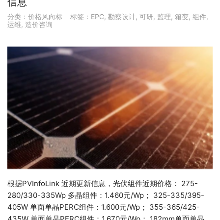
信息
分类：
价格风向标
标签：
EPC
,
勘察设计
,
可研
,
监理
,
箱变
,
组件
,
运维
,
造价咨询
根据PVInfoLink 近期更新信息，光伏组件近期价格： 275-
280/330-335Wp 多晶组件：1.460元/Wp； 325-335/395-
405W 单面单晶PERC组件：1.600元/Wp； 355-365/425-
435W 单面单晶PERC组件：1.670元/Wp； 182mm单面单晶