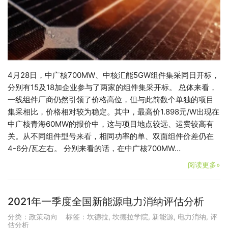
4月28日，中广核700MW、中核汇能5GW组件集采同日开标，
分别有15及18加企业参与了两家的组件集采开标。 总体来看，
一线组件厂商仍然引领了价格高位，但与此前数个单独的项目
集采相比，价格相对较为稳定。其中，最高价1.898元/W出现在
中广核青海60MW的报价中，这与项目地点较远、运费较高有
关。从不同组件型号来看，相同功率的单、双面组件价差仍在
4-6分/瓦左右。 分别来看的话，在中广核700MW…
阅读更多»
2021年一季度全国新能源电力消纳评估分析
分类：
政策动向
标签：
坎德拉
,
坎德拉学院
,
新能源
,
电力消纳
,
评
估分析