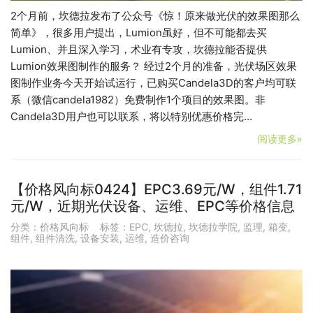
2个月前，坎德拉发布了公众号《惊！原来做光伏的效果图那么
简单》，很多用户提出，Lumion虽好，但不可能都去买
Lumion、并且深入学习，术业有专攻，坎德拉能否提供
Lumion效果图制作的服务？ 经过2个月的准备，光伏场区效果
图制作业务今天开始试运行，已购买Candela3D的客户均可联
系（微信candela1982）免费制作1个项目的效果图。非
Candela3D用户也可以联系，将以特别优惠价格完…
阅读更多»
【价格风向标0424】EPC3.69元/W，组件1.71
元/W，近期光伏设备、运维、EPC等价格信息
分类：
价格风向标
标签：
EPC
,
坎德拉
,
坎德拉学院
,
监理
,
箱变
,
组件
,
组件清洗
,
设备安装
,
运维
,
造价咨询