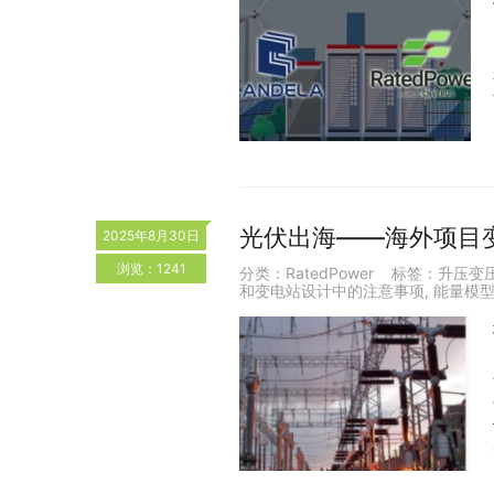
光伏出海——海外项目
2025年8月30日
浏览：1241
分类：
RatedPower
标签：
升压变
和变电站设计中的注意事项
,
能量模