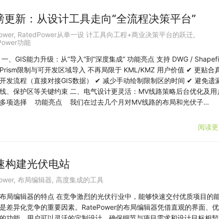
26 重磅更新：从设计工具走向“全流程决策平台”
ower
,
RatedPower从单一设 计工具向工程+商业决策平台的跃迁
,
Power功能
一、GIS能力升级：从“导入”到“深度集成” 功能亮点 支持 DWG / Shapefil
Prism限制与可开发区域导入 不再局限于 KML/KMZ 用户价值 ✔ 更贴合
开发流程（直接对接GIS数据） ✔ 减少手动绘制限制区的时间 ✔ 避免遗
线、保护区等关键约束 二、电气设计更灵活：MV线路策略后台优化及用
多项选择 功能亮点 我们在过去几个月对MV线路的布局和光伏子…
阅读更
速构建光伏电站
ower
,
布局编辑器
,
高度集成的工具
布局编辑器的特点 在竞争激烈的光伏行业中，能够快速交付优质项目的
是差异化竞争的重要因素。RatePower的布局编辑器凭借直观的界面、
的功能，用户可以灵活的定制设计，确保细节与项目需求和设计目标相契