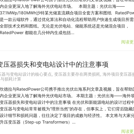
内企业更深入地了解海外光伏电站市场。 本期主题：光伏出海——
37.1MWp/180MWh沙特某光储直流耦合项目全套方案和图纸 RatedPow
是一款云端软件，通过优化算法和自动化流程帮助用户快速生成项目所需
全部技术文档和图纸。无论是光伏电站、储能系统还是光储混合项目，
RatedPower 都能在几分钟内生成包括…
阅读更
变压器损失和变电站设计中的注意事项
压器与变电站设计的核心要点
,
变压器主要存在两类损耗
,
海外项目变压器
型与损耗计算
坎德拉与RatedPower公司携手推出光伏出海系列文章及视频，旨在帮助
内企业更深入地了解海外光伏电站市场。 本期主题：光伏出海——海外
变压器损失和变电站设计中的注意事项 在光伏和新能源电站的设计过程
变压器与变电站常常被视为“理所当然”的存在，但事实上，它们背后隐藏
设计细节和损耗问题，往往决定了项目的成败与经济性。 本文将与大家
升压变压器（Step-up Transformers）…
阅读更