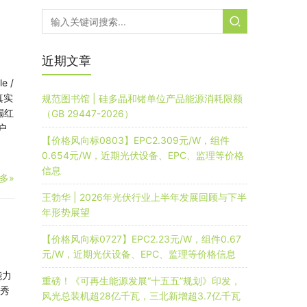
近期文章
e /
真实
规范图书馆 | 硅多晶和锗单位产品能源消耗限额
漏红
（GB 29447-2026）
户
【价格风向标0803】EPC2.309元/W，组件
0.654元/W，近期光伏设备、EPC、监理等价格
信息
多»
王勃华 | 2026年光伏行业上半年发展回顾与下半
年形势展望
【价格风向标0727】EPC2.23元/W，组件0.67
元/W，近期光伏设备、EPC、监理等价格信息
能力
重磅！《可再生能源发展“十五五”规划》印发，
优秀
风光总装机超28亿千瓦，三北新增超3.7亿千瓦