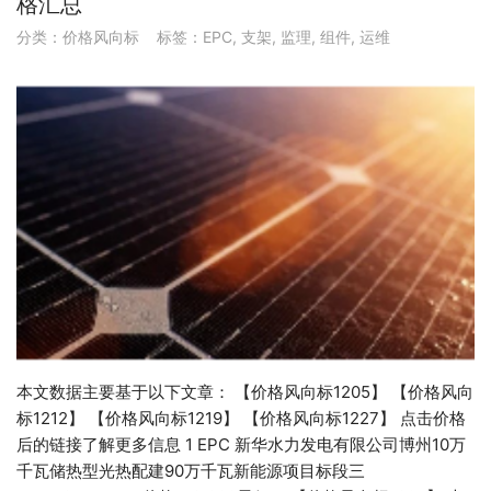
格汇总
分类：
价格风向标
标签：
EPC
,
支架
,
监理
,
组件
,
运维
本文数据主要基于以下文章： 【价格风向标1205】 【价格风向
标1212】 【价格风向标1219】 【价格风向标1227】 点击价格
后的链接了解更多信息 1 EPC 新华水力发电有限公司博州10万
千瓦储热型光热配建90万千瓦新能源项目标段三