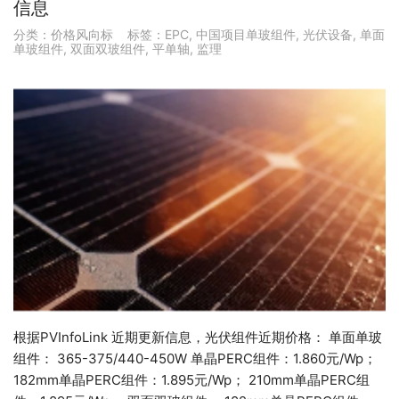
信息
分类：
价格风向标
标签：
EPC
,
中国项目单玻组件
,
光伏设备
,
单面
单玻组件
,
双面双玻组件
,
平单轴
,
监理
根据PVInfoLink 近期更新信息，光伏组件近期价格： 单面单玻
组件： 365-375/440-450W 单晶PERC组件：1.860元/Wp；
182mm单晶PERC组件：1.895元/Wp； 210mm单晶PERC组