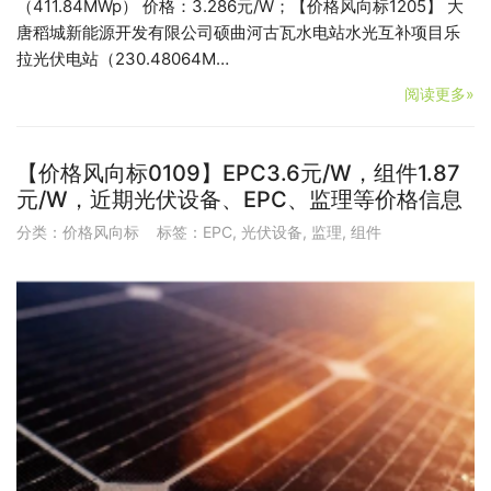
（411.84MWp） 价格：3.286元/W；【价格风向标1205】 大
唐稻城新能源开发有限公司硕曲河古瓦水电站水光互补项目乐
拉光伏电站（230.48064M…
阅读更多»
【价格风向标0109】EPC3.6元/W，组件1.87
元/W，近期光伏设备、EPC、监理等价格信息
分类：
价格风向标
标签：
EPC
,
光伏设备
,
监理
,
组件