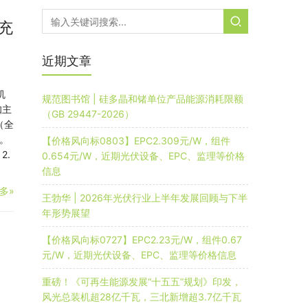
报充
近期文章
机
规范图书馆 | 硅多晶和锗单位产品能源消耗限额
知主
（GB 29447-2026）
（全
。
【价格风向标0803】EPC2.309元/W，组件
2.
0.654元/W，近期光伏设备、EPC、监理等价格
信息
多»
王勃华 | 2026年光伏行业上半年发展回顾与下半
年形势展望
、
【价格风向标0727】EPC2.23元/W，组件0.67
元/W，近期光伏设备、EPC、监理等价格信息
重磅！《可再生能源发展“十五五”规划》印发，
风光总装机超28亿千瓦，三北新增超3.7亿千瓦