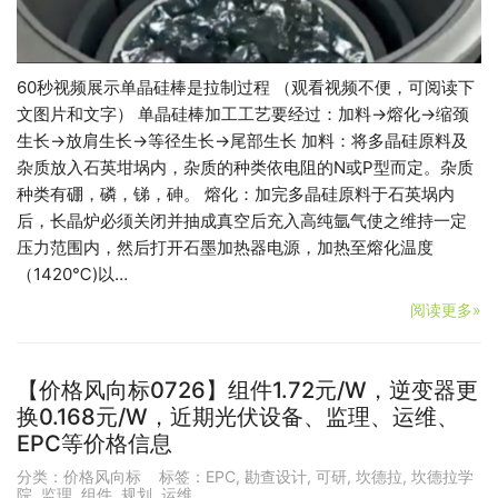
60秒视频展示单晶硅棒是拉制过程 （观看视频不便，可阅读下
文图片和文字） 单晶硅棒加工工艺要经过：加料→熔化→缩颈
生长→放肩生长→等径生长→尾部生长 加料：将多晶硅原料及
杂质放入石英坩埚内，杂质的种类依电阻的N或P型而定。杂质
种类有硼，磷，锑，砷。 熔化：加完多晶硅原料于石英埚内
后，长晶炉必须关闭并抽成真空后充入高纯氩气使之维持一定
压力范围内，然后打开石墨加热器电源，加热至熔化温度
（1420℃)以…
阅读更多»
【价格风向标0726】组件1.72元/W，逆变器更
换0.168元/W，近期光伏设备、监理、运维、
EPC等价格信息
分类：
价格风向标
标签：
EPC
,
勘查设计
,
可研
,
坎德拉
,
坎德拉学
院
,
监理
,
组件
,
规划
,
运维