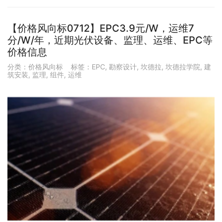
【价格风向标0712】EPC3.9元/W，运维7
分/W/年，近期光伏设备、监理、运维、EPC等
价格信息
分类：
价格风向标
标签：
EPC
,
勘察设计
,
坎德拉
,
坎德拉学院
,
建
筑安装
,
监理
,
组件
,
运维