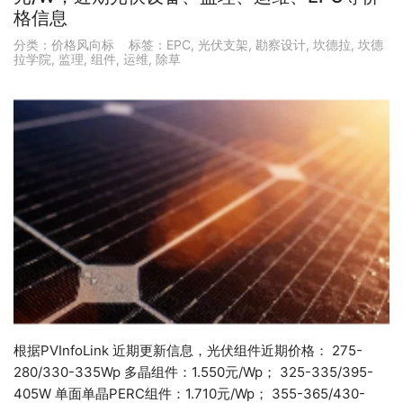
格信息
分类：
价格风向标
标签：
EPC
,
光伏支架
,
勘察设计
,
坎德拉
,
坎德
拉学院
,
监理
,
组件
,
运维
,
除草
根据PVInfoLink 近期更新信息，光伏组件近期价格： 275-
280/330-335Wp 多晶组件：1.550元/Wp； 325-335/395-
405W 单面单晶PERC组件：1.710元/Wp； 355-365/430-