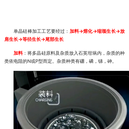
单晶硅棒加工工艺要经过：
加料→熔化→缩颈生长→放
肩生长→等径生长→尾部生长
加料
：将多晶硅原料及杂质放入石英坩埚内，杂质的种
类依电阻的N或P型而定。杂质种类有硼，磷，锑，砷。