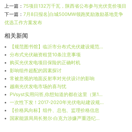
上一篇：
75项目132万千瓦，陕西省公布参与光伏竞价项目
下一篇：
7月8日报名|白城500MW领跑奖励激励基地竞争
优选工作方案发布
相关新闻
【规范图书馆】临沂市分布式光伏建设规范（试行）
分布式光伏融资租赁10条注意事项
购买光伏发电项目保险的正确时机
影响组件超配的因素探讨
常被忽视的地面反射率对光伏设计的影响
越南光伏发电市场的喜与忧
PVsyst实用问答,你想知道的都在这里（第12期）
一次性下发！2017-2020年光伏电站建设规模指标（附全文）
【价格风向标】组件、总包、监理价格信息
国家能源局局长努尔·白克力涉嫌严重违纪违法被查