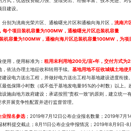
的方式，优选投资能力强、业绩突出、经验丰富、技术先进、对
项目建设。
，分别为洮南光荣片区、通榆曙光片区和通榆向海片区，
洮南片
目，每个项目装机容量为100MW，通榆曙光片区总装机容量
装机容量为100MW，通榆向海片区总装机容量100MW，为项
业使用，使用标准为：
租用未利用地200元/亩•年，交付方式为2
地，依法办理土地征收和转用手续。
基地用地不征收城镇土地使
资建设电力送出工程，并做好电力送出工程与基地建设进度衔接
区最低保障小时数（或不低于基地发电量95%的小时数）以上。
设施由地方政府建设；承诺按照“责权一致”的原则，建立统一
要求开展竞争性配置并进行监督管理。
日企业报名参选
；2019年7月12日公布企业报名数量；2019年7月1
报材料提交截止；8月11日公布企业申报情况；2019年8月9日-8