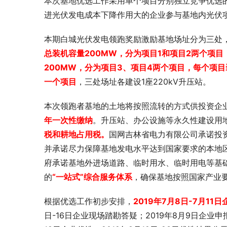
本次基地优选工作采用单个项目分别独立竞争优选
进光伏发电成本下降作用大的企业参与基地内光伏
本期白城光伏发电领跑奖励激励基地场址分为三处
总装机容量200MW，分为项目1和项目2两个项
200MW，分为项目3、项目4两个项目，每个项目
一个项目
，三处场址各建设1座220kV升压站。
本次领跑者基地的土地将按照流转的方式供投资企
年一次性缴纳
。升压站、办公设施等永久性建设用
税和耕地占用税。
国网吉林省电力有限公司承诺投
并承诺尽力保障基地发电水平达到国家要求的本地
府承诺基地外进场道路、临时用水、临时用电等基础
的
“一站式”综合服务体系
，确保基地按照国家产业
根据优选工作初步安排，
2019年7月8日-7月11
日-16日企业现场踏勘答疑；2019年8月9日企业申