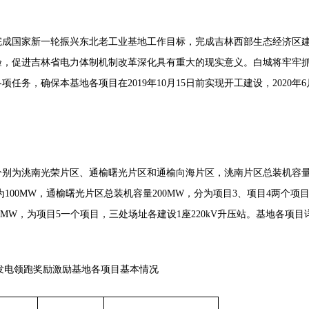
完成国家新一轮振兴东北老工业基地工作目标，完成吉林西部生态经济区
验，促进吉林省电力体制机制改革深化具有重大的现实意义。白城将牢牢
各项任务，确保本基地各项目在
2019年10月15日前实现开工建设，2020年6
分别为洮南光荣片区、通榆曙光片区和通榆向海片区，洮南片区总装机容
为100MW，通榆曙光片区总装机容量200MW，分为项目3、项目4两个项
0MW，为项目5一个项目，三处场址各建设1座220kV升压站。基地各项目
伏发电领跑奖励激励基地各项目基本情况