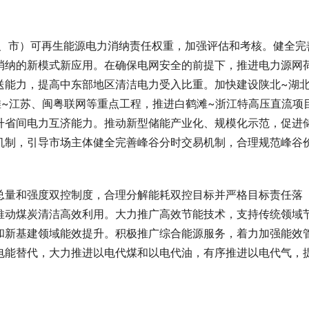
区、市）可再生能源电力消纳责任权重，加强评估和考核。健全完
消纳的新模式新应用。在确保电网安全的前提下，推进电力源网
送能力，提高中东部地区清洁电力受入比重。加快建设陕北~湖
滩~江苏、闽粤联网等重点工程，推进白鹤滩~浙江特高压直流项
升省间电力互济能力。推动新型储能产业化、规模化示范，促进
机制，引导市场主体健全完善峰谷分时交易机制，合理规范峰谷
总量和强度双控制度，合理分解能耗双控目标并严格目标责任落
推动煤炭清洁高效利用。大力推广高效节能技术，支持传统领域
和新基建领域能效提升。积极推广综合能源服务，着力加强能效
电能替代，大力推进以电代煤和以电代油，有序推进以电代气，