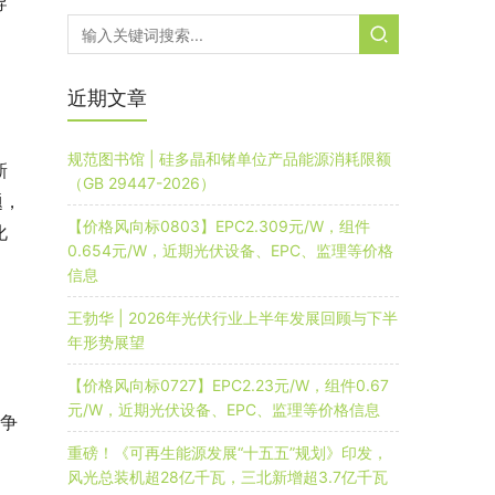
导
近期文章
规范图书馆 | 硅多晶和锗单位产品能源消耗限额
新
（GB 29447-2026）
题，
【价格风向标0803】EPC2.309元/W，组件
化
0.654元/W，近期光伏设备、EPC、监理等价格
信息
王勃华 | 2026年光伏行业上半年发展回顾与下半
年形势展望
【价格风向标0727】EPC2.23元/W，组件0.67
元/W，近期光伏设备、EPC、监理等价格信息
力争
重磅！《可再生能源发展“十五五”规划》印发，
风光总装机超28亿千瓦，三北新增超3.7亿千瓦