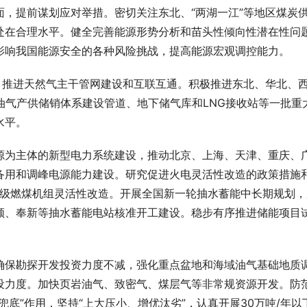
，提前谋划应对举措。密切关注东北、“两湖一江”等地区煤炭
处在合理水平。健全完善能源形势分析和苗头性倾向性潜在性问
影响我国能源安全的各种风险挑战，提高能源宏观调控能力。
，推进天然气主干管网建设和互联互通。积极推进东北、华北、
年油气产供储销体系建设管道、地下储气库和LNG接收站等一批重
水平。
源为主体的新型电力系统建设，推动北京、上海、天津、重庆、
备用和调峰电源能力建设。研究促进火电灵活性改造的政策措施
瓦级燃煤机组灵活性改造。开展全国新一轮抽水蓄能中长期规划，
顺、奉新等抽水蓄能电站核准开工建设。稳步有序推进储能项目
确保勘探开发投资力度不减，强化重点盆地和海域油气基础地质
设力度。加快页岩油气、致密气、煤层气等非常规资源开发。防
底”作用，坚持“上大压小、增优汰劣”，认真开展30万吨/年以