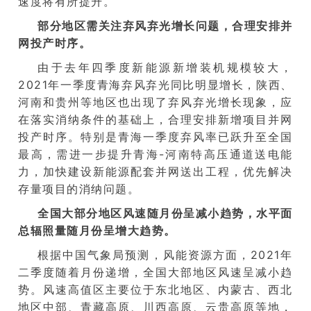
速度将有所提升。
部分地区需关注弃风弃光增长问题，合理安排并
网投产时序。
由于去年四季度新能源新增装机规模较大，
2021年一季度
青海
弃风弃光同比明显增长，
陕西、
河南和贵州
等地区也出现了弃风弃光增长现象，应
在落实消纳条件的基础上，合理安排新增项目并网
投产时序。特别是青海一季度弃风率已跃升至全国
最高，需进一步提升青海-河南特高压通道送电能
力，加快建设新能源配套并网送出工程，优先解决
存量项目的消纳问题。
全国大部分地区风速随月份呈减小趋势，水平面
总辐照量随月份呈增大趋势。
根据中国气象局预测，风能资源方面，2021年
二季度随着月份递增，全国大部地区风速呈减小趋
势。风速高值区主要位于东北地区、内蒙古、西北
地区中部、青藏高原、川西高原、云贵高原等地，