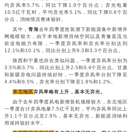
均弃风率5.7%，同比下降1.9个百分点；弃光电量
10.5亿千瓦时，平均弃光率5.1%，同比下降0.6个百
分点，消纳情况整体较好。
其中，
青海
去年四季度抢装潮下新能源集中新增并
网规模较大，由于本地新增消纳空间以及青豫直流当
前送电能力有限，一季度弃风率和弃光率分别达到
12.1%和10.1%，同比分别上升9.3和3.3个百分点。
陕西和宁夏也存在类似问题，一季度弃风率分别为
3.5%和3.7%，同比分别上升2.5和0.4个百分点。甘肃
和新疆弃电问题持续好转，一季度弃风率分别下降至
4.4%和6.5%，弃光率分别下降至1.9%和1.2%。
东北地区
弃风率略有上升，基本无弃光。
由于去年四季度风电新增装机规模较大，东北地区
一季度合计弃风电量7.5亿千瓦时，平均弃风率同比上
升1.1个百分点至2.9%，基本无弃光，新能源消纳利
用保持较好水平。