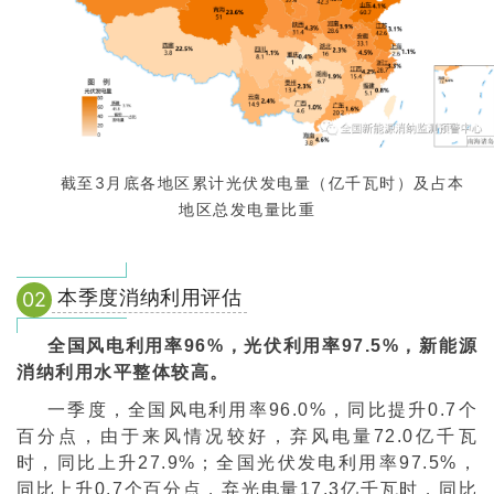
截至3月底各地区累计光伏发电量（亿千瓦时）及占本
地区总发电量比重
本季度消纳利用评估
0
2
全国风电利用率96%，光伏利用率97.5%，新能源
消纳利用水平整体较高。
一季度，全国风电利用率96.0%，同比提升0.7个
百分点，由于来风情况较好，弃风电量72.0亿千瓦
时，同比上升27.9%；全国光伏发电利用率97.5%，
同比上升0.7个百分点，弃光电量17.3亿千瓦时，同比