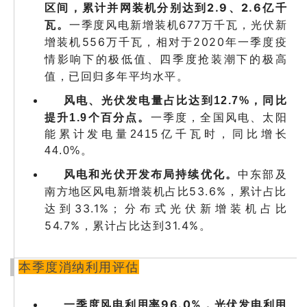
区间，累计并网装机分别达到2.9、2.6亿千
瓦。
一季度风电新增装机677万千瓦，光伏新
增装机556万千瓦，相对于2020年一季度疫
情影响下的极低值、四季度抢装潮下的极高
值，已回归多年平均水平。
风电、光伏发电量占比达到12.7%，同比
提升1.9个百分点。
一季度，全国风电、太阳
能累计发电量2415亿千瓦时，同比增长
44.0%。
风电和光伏开发布局持续优化。
中东部及
南方地区风电新增装机占比53.6%，累计占比
达到33.1%；分布式光伏新增装机占比
54.7%，累计占比达到31.4%。
本季度消纳利用评估
一季度风电利用率96.0%，光伏发电利用