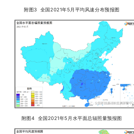
附图3 全国20
21
年5
月平均风速分布预报图
附图4 全国
2021
年5
月水平面总辐照量预报图