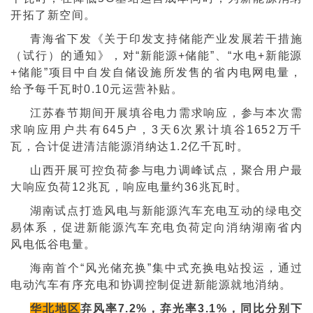
开拓了新空间。
青海省下发《关于印发支持储能产业发展若干措施
（试行）的通知》，对“新能源+储能”、“水电+新能源
+储能”项目中自发自储设施所发售的省内电网电量，
给予每千瓦时0.10元运营补贴。
江苏春节期间开展填谷电力需求响应，参与本次需
求响应用户共有645户，3天6次累计填谷1652万千
瓦，合计促进清洁能源消纳达1.2亿千瓦时。
山西开展可控负荷参与电力调峰试点，聚合用户最
大响应负荷12兆瓦，响应电量约36兆瓦时。
湖南试点打造风电与新能源汽车充电互动的绿电交
易体系，促进新能源汽车充电负荷定向消纳湖南省内
风电低谷电量。
海南首个“风光储充换”集中式充换电站投运，通过
电动汽车有序充电和协调控制促进新能源就地消纳。
华北地区
弃风率7.2%，弃光率3.1%，同比分别下