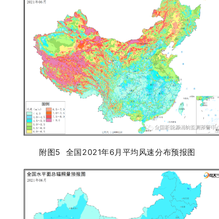
附图5 全国20
21
年6
月平均风速分布预报图