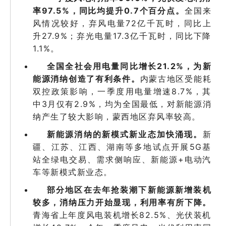
率97.5%，同比均提升0.7个百分点。
全国来
风情况较好，弃风电量72亿千瓦时，同比上
升27.9%；弃光电量17.3亿千瓦时，同比下降
1.1%。
全国全社会用电量同比增长21.2%，为新
能源消纳创造了有利条件。
内蒙古地区受能耗
双控政策影响，一季度用电量增速8.7%，其
中3月仅有2.9%，均为全国最低，对新能源消
纳产生了较大影响，蒙西地区弃风率较高。
新能源消纳的新模式新业态加快涌现。
新
疆、江苏、江西、湖南等多地试点开展5G基
站全绿电交易、需求侧响应、新能源+电动汽
车等新模式新业态。
部分地区在去年抢装潮下新能源新增装机
较多，消纳压力开始显现，利用率有所下降。
青海省上年度风电装机增长82.5%、光伏装机