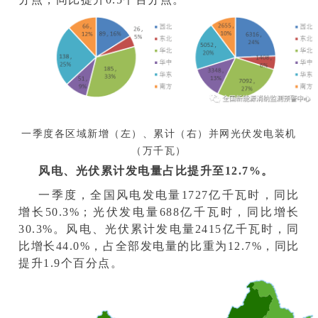
一
季度各区域新增（左）、累计（右）并网光伏发电装机
（万千瓦）
风电、光伏累计发电量占比提升至12.7%。
一季度，全国风电发电量1727亿千瓦时，同比
增长50.3%；光伏发电量688亿千瓦时，同比增长
30.3%。风电、光伏累计发电量2415亿千瓦时，同
比增长44.0%，占全部发电量的比重为12.7%，同比
提升1.9个百分点。