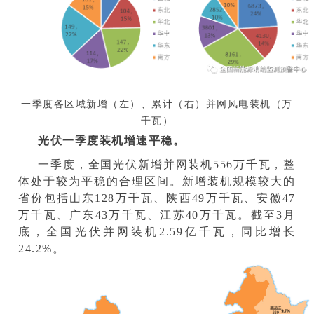
一季度各区域新增（左）、累计（右）并网风
电装机（万
千瓦）
光伏一季度装机增速平稳。
一季度，全国光伏新增并网装机556万千瓦，整
体处于较为平稳的合理区间。新增装机规模较大的
省份包括山东128万千瓦、陕西49万千瓦、安徽47
万千瓦、广东43万千瓦、江苏40万千瓦。截至3月
底，全国光伏并网装机2.59亿千瓦，同比增长
24.2%。