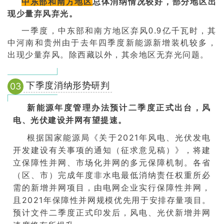
中东部和南方地区
总体消纳情况较好，部分地区出
现少量弃风弃光。
一季度，中东部和南方地区弃风0.9亿千瓦时，其
中河南和贵州由于去年四季度新能源新增装机较多，
出现少量弃风。除西藏以外，其余地区无弃光问题。
下季度消纳形势研判
0
3
新能源年度管理办法预计二季度正式出台，风
电、光伏建设并网有望提速。
根据国家能源局《关于2021年风电、光伏发电
开发建设有关事项的通知（征求意见稿）》，将建
立保障性并网、市场化并网的多元保障机制。各省
（区、市）完成年度非水电最低消纳责任权重所必
需的新增并网项目，由电网企业实行保障性并网，
且2021年保障性并网规模优先用于安排存量项目。
预计文件二季度正式印发后，风电、光伏新增并网