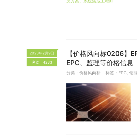
【价格风向标0206】EP
2023年2月9日
EPC、监理等价格信息
浏览：4233
分类：
价格风向标
标签：
EPC
,
储