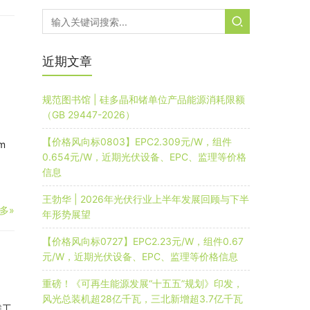
近期文章
规范图书馆 | 硅多晶和锗单位产品能源消耗限额
（GB 29447-2026）
【价格风向标0803】EPC2.309元/W，组件
m
0.654元/W，近期光伏设备、EPC、监理等价格
信息
王勃华 | 2026年光伏行业上半年发展回顾与下半
多»
年形势展望
【价格风向标0727】EPC2.23元/W，组件0.67
元/W，近期光伏设备、EPC、监理等价格信息
重磅！《可再生能源发展“十五五”规划》印发，
风光总装机超28亿千瓦，三北新增超3.7亿千瓦
维工