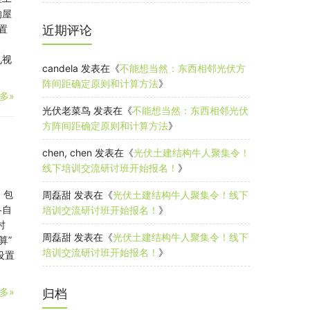
的屋
置
近期评论
见视
candela
发表在《
不能想当然：东西相邻光伏方
阵间距确定原则和计算方法
》
多»
光伏老菜鸟
发表在《
不能想当然：东西相邻光伏
方阵间距确定原则和计算方法
》
chen, chen
发表在《
光伏土建结构牛人聚集令！
线下培训交流研讨班开始报名！
》
，包
周磊甜
发表在《
光伏土建结构牛人聚集令！线下
各自
培训交流研讨班开始报名！
》
时
周磊甜
发表在《
光伏土建结构牛人聚集令！线下
算”
培训交流研讨班开始报名！
》
设置
多»
归档