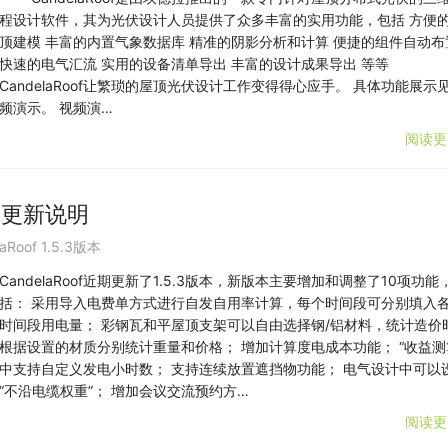
程设计软件，其为光伏设计人员提供了众多丰富的实用功能，包括 方便
顶建模 丰富的内置气象数据库 精准的阴影分析和计算 便捷的组件自动布
快速的电气汇流 实用的设备清单导出 丰富的设计成果导出 等等
CandelaRoof让繁琐的屋顶光伏设计工作变得得心应手。 具体功能展示
频演示。 视频演…
阅读更
3版本更新说明
aRoof 1.5.3版本
CandelaRoof近期更新了1.5.3版本，新版本主要增加和调整了10项功能
括： 采用导入电费单方式进行自发自用率计算，每个时间段可分别填入
时间段用电量； 彩钢瓦和平屋顶支架可以自由选择钢/铝材料，统计造价
根据设置的材质分别统计重量和价格； 增加计算度电成本功能； “收益测
中支持自定义发电小时数； 支持连续放置遮挡物功能； 电气设计中可以
“不沿电缆权重”； 增加会议交流预约方…
阅读更