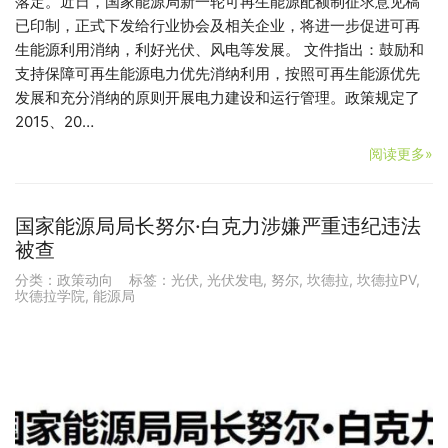
落定。近日，国家能源局新一轮可再生能源配额制征求意见稿
已印制，正式下发给行业协会及相关企业，将进一步促进可再
生能源利用消纳，利好光伏、风电等发展。 文件指出：鼓励和
支持保障可再生能源电力优先消纳利用，按照可再生能源优先
发展和充分消纳的原则开展电力建设和运行管理。政策规定了
2015、20…
阅读更多»
国家能源局局长努尔·白克力涉嫌严重违纪违法
被查
分类：
政策动向
标签：
光伏
,
光伏发电
,
努尔
,
坎德拉
,
坎德拉PV
,
坎德拉学院
,
能源局