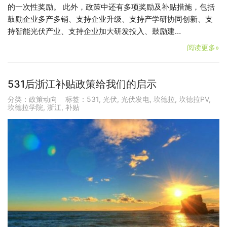
的一次性奖励。 此外，政策中还有多项奖励及补贴措施，包括
鼓励企业多产多销、支持企业升级、支持产学研协同创新、支
持智能光伏产业、支持企业加大研发投入、鼓励建…
阅读更多»
531后浙江补贴政策给我们的启示
分类：
政策动向
标签：
531
,
光伏
,
光伏发电
,
坎德拉
,
坎德拉PV
,
坎德拉学院
,
浙江
,
补贴