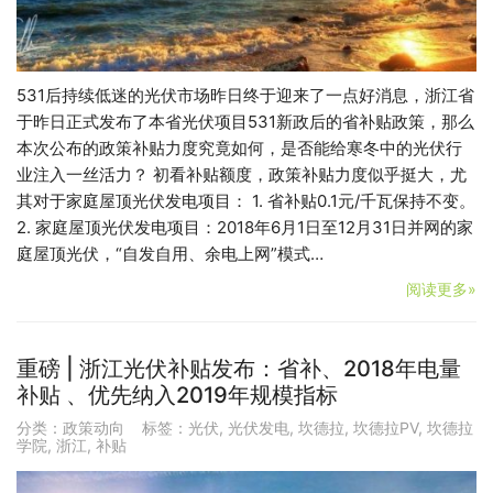
531后持续低迷的光伏市场昨日终于迎来了一点好消息，浙江省
于昨日正式发布了本省光伏项目531新政后的省补贴政策，那么
本次公布的政策补贴力度究竟如何，是否能给寒冬中的光伏行
业注入一丝活力？ 初看补贴额度，政策补贴力度似乎挺大，尤
其对于家庭屋顶光伏发电项目： 1. 省补贴0.1元/千瓦保持不变。
2. 家庭屋顶光伏发电项目：2018年6月1日至12月31日并网的家
庭屋顶光伏，“自发自用、余电上网”模式…
阅读更多»
重磅 | 浙江光伏补贴发布：省补、2018年电量
补贴 、优先纳入2019年规模指标
分类：
政策动向
标签：
光伏
,
光伏发电
,
坎德拉
,
坎德拉PV
,
坎德拉
学院
,
浙江
,
补贴