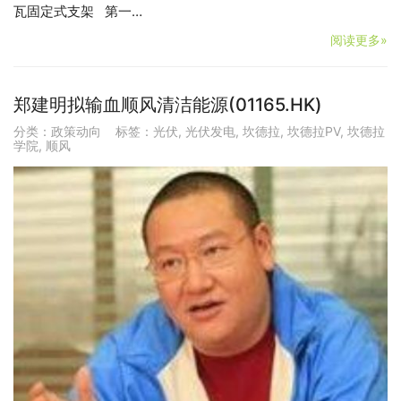
瓦固定式支架 第一…
阅读更多»
郑建明拟输血顺风清洁能源(01165.HK)
分类：
政策动向
标签：
光伏
,
光伏发电
,
坎德拉
,
坎德拉PV
,
坎德拉
学院
,
顺风