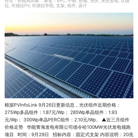
分类：
价格风向标
标签：
EPC
,
中标
,
价格
,
光伏
,
光伏发电
,
坎德
拉
,
坎德拉PV
,
坎德拉学院
,
支架
,
组件
,
设计
根据PVInfoLink 9月26日更新信息，光伏组件近期价格：
275Wp多晶组件：1.87元/Wp； 285Wp单晶组件：1.93
元/Wp； 300Wp单晶PERC组件：2.10元/Wp。 ▲近三月组件
价格走势 华能青海发电有限公司德令哈100MW光伏发电领跑
项目 时间：9月29日 招标内容：固定式支架 内容说明：20兆