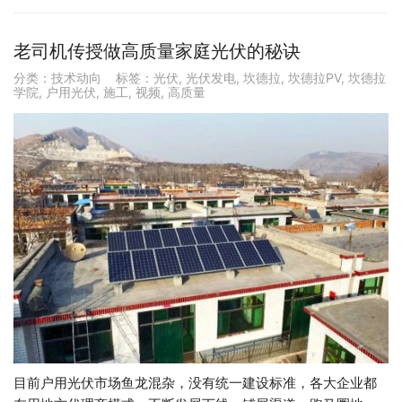
老司机传授做高质量家庭光伏的秘诀
分类：
技术动向
标签：
光伏
,
光伏发电
,
坎德拉
,
坎德拉PV
,
坎德拉
学院
,
户用光伏
,
施工
,
视频
,
高质量
目前户用光伏市场鱼龙混杂，没有统一建设标准，各大企业都