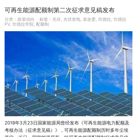
可再生能源配额制第二次征求意见稿发布
分类：
政策动向
标签：
光伏
,
光伏发电
,
发改委
,
坎德拉
,
坎德拉
PV
,
坎德拉学院
,
配额制
2018年3月23日国家能源局曾经发布《可再生能源电力配额及
考核办法（征求意见稿）》，可再生能源配额制历时多年尘埃