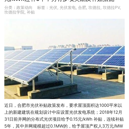
分类：
政策动向
标签：
光伏
,
光伏发电
,
合肥
,
坎德拉
,
坎德拉PV
,
坎德拉学院
,
补贴
近日，合肥市光伏补贴政策发布，要求屋顶面积达1000平米以
上的新建建筑在规划设计中应设置光伏发电系统；2018年12月
31日前并网的分布式光伏项目给予0.15元/kWh 补贴，连续补贴
5年，其中并网规模超过0.1MW的，给予屋顶产权人3万元/MW