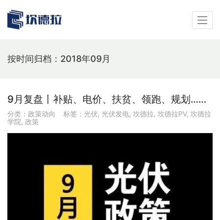
按时间归档：2018年09月
9月复盘丨补贴、电价、扶贫、领跑、规划……
分类：
政策动向
标签：
光伏
,
光伏发电
,
坎德拉
,
坎德拉PV
,
坎德拉
学院
,
政策