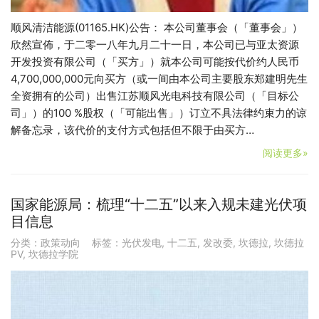
顺风清洁能源(01165.HK)公告： 本公司董事会（「董事会」）
欣然宣佈，于二零一八年九月二十一日，本公司已与亚太资源
开发投资有限公司（「买方」）就本公司可能按代价约人民币
4,700,000,000元向买方（或一间由本公司主要股东郑建明先生
全资拥有的公司）出售江苏顺风光电科技有限公司（「目标公
司」）的100 %股权（「可能出售」）订立不具法律约束力的谅
解备忘录，该代价的支付方式包括但不限于由买方…
阅读更多»
国家能源局：梳理“十二五”以来入规未建光伏项
目信息
分类：
政策动向
标签：
光伏发电
,
十二五
,
发改委
,
坎德拉
,
坎德拉
PV
,
坎德拉学院