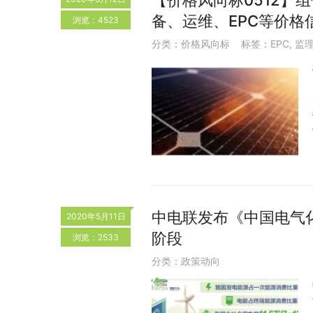
【价格风向标0512】组
备、运维、EPC等价格
浏览：4523
分类：
价格风向标
标签：
EPC
,
监
中电联发布《中国电气化
2020年5月11日
阶段
浏览：2533
分类：
政策动向