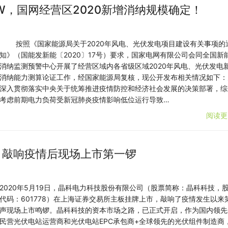
GW，国网经营区2020新增消纳规模确定！
按照《国家能源局关于2020年风电、光伏发电项目建设有关事项的
知》（国能发新能〔2020〕17号）要求，国家电网有限公司会同全国新
消纳监测预警中心开展了经营区域内各省级区域2020年风电、光伏发电
消纳能力测算论证工作，经国家能源局复核，现公开发布相关情况如下：
深入贯彻落实中央关于统筹推进疫情防控和经济社会发展的决策部署，综
考虑前期电力负荷受新冠肺炎疫情影响低位运行导致…
阅读更
，敲响疫情后现场上市第一锣
2020年5月19日，晶科电力科技股份有限公司（股票简称：晶科科技，
代码：601778）在上海证券交易所主板挂牌上市，敲响了疫情发生以来
声现场上市鸣锣。晶科科技的资本市场之路，已正式开启，作为国内领先
民营光伏电站运营商和光伏电站EPC承包商+全球领先的光伏组件制造商