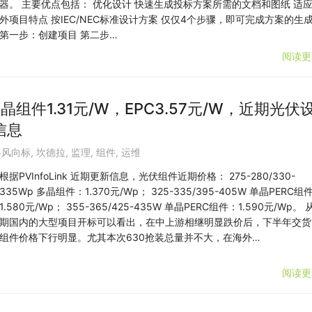
器。 主要优点包括： 优化设计 快速生成投标方案所需的文档和图纸 适
外项目特点 按IEC/NEC标准设计方案 仅仅4个步骤，即可完成方案的生
第一步：创建项目 第二步…
阅读更
组件1.31元/W，EPC3.57元/W，近期光伏
信息
格风向标
,
坎德拉
,
监理
,
组件
,
运维
根据PVInfoLink 近期更新信息，光伏组件近期价格： 275-280/330-
335Wp 多晶组件：1.370元/Wp； 325-335/395-405W 单晶PERC组
1.580元/Wp； 355-365/425-435W 单晶PERC组件：1.590元/Wp。 
期国内的大型项目开标可以看出，在中上游相继明显跌价后，下半年交货
组件价格下行明显。尤其本次630抢装总量并不大，在海外…
阅读更