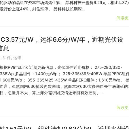
轮驱动的晶科在资本市场熠熠生辉。 晶科科技开盘价6.29元，相比4.37
发行价上涨44%，封住涨停。 晶科科技长期深…
阅读更
C3.57元/W，运维6.6分/W/年，近期光伏设
信息
理
,
组件
,
运维
根据PVInfoLink 近期更新信息，光伏组件近期价格： 275-280/330-
335Wp 多晶组件：1.400元/Wp； 325-335/395-405W 单晶PERC组
1.600元/Wp； 355-365/425-435W 单晶PERC组件：1.610元/Wp。 
而言，虽然国内630抢装再次来临，然而本次630大多来自去年底递延的
目，总量并不大，算上海外需求因疫情还未能有效控制、…
阅读更