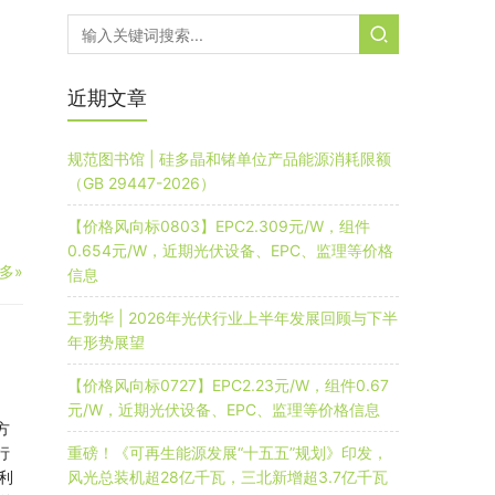
近期文章
规范图书馆 | 硅多晶和锗单位产品能源消耗限额
（GB 29447-2026）
【价格风向标0803】EPC2.309元/W，组件
0.654元/W，近期光伏设备、EPC、监理等价格
多»
信息
王勃华 | 2026年光伏行业上半年发展回顾与下半
年形势展望
【价格风向标0727】EPC2.23元/W，组件0.67
元/W，近期光伏设备、EPC、监理等价格信息
方
行
重磅！《可再生能源发展“十五五”规划》印发，
利
风光总装机超28亿千瓦，三北新增超3.7亿千瓦