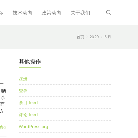
标
技术动向
政策动向
关于我们
首页
2020
5 月
其他操作
注册
新一
用阶
登录
十余
条目 feed
方面
仿
评论 feed
WordPress.org
多»