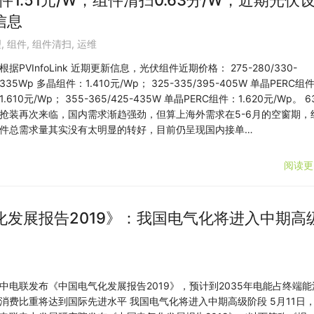
件1.51元/W，组件清扫0.63分/W，近期光伏
信息
理
,
组件
,
组件清扫
,
运维
根据PVInfoLink 近期更新信息，光伏组件近期价格： 275-280/330-
335Wp 多晶组件：1.410元/Wp； 325-335/395-405W 单晶PERC组
1.610元/Wp； 355-365/425-435W 单晶PERC组件：1.620元/Wp。 6
抢装再次来临，国内需求渐趋强劲，但算上海外需求在5-6月的空窗期，
件总需求量其实没有太明显的转好，目前仍呈现国内接单…
阅读更
发展报告2019》：我国电气化将进入中期高
中电联发布《中国电气化发展报告2019》，预计到2035年电能占终端能
消费比重将达到国际先进水平 我国电气化将进入中期高级阶段 5月11日