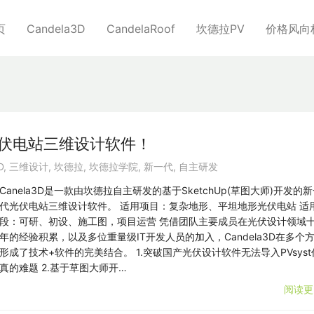
页
Candela3D
CandelaRoof
坎德拉PV
价格风向
代光伏电站三维设计软件！
D
,
三维设计
,
坎德拉
,
坎德拉学院
,
新一代
,
自主研发
Canela3D是一款由坎德拉自主研发的基于SketchUp(草图大师)开发的
代光伏电站三维设计软件。 适用项目：复杂地形、平坦地形光伏电站 适
段：可研、初设、施工图，项目运营 凭借团队主要成员在光伏设计领域
年的经验积累，以及多位重量级IT开发人员的加入，Candela3D在多个
形成了技术+软件的完美结合。 1.突破国产光伏设计软件无法导入PVsyst
真的难题 2.基于草图大师开…
阅读更