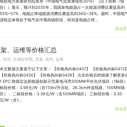
电联电力发展研究院发布《中国电气化发展报告2019》（以下简称《报
告》）显示，预计到2035年，我国发电能源占一次能源消费比重提高到
55%~57%，电能占终端能源消费比重提高到36%~38%。届时，中国电
进程总体将处于电气化中期高级阶段，特别是电能占终…
阅读更
支架、运维等价格汇总
格
,
光伏
,
坎德拉学院
,
支架
,
组件
,
运维
本文数据主要基于以下文章： 【价格风向标0407】 【价格风向标0413
【价格风向标0420】 【价格风向标0426】 点击价格后的链接了解更多
1 EPC 陕煤定边新能源创新示范基地冯湾300MW平价光伏项目（1标段）
标段价格：3.99元/W（含110kV升压站、26.3km外送线路、100MW场
区）； 二标段价格：3.38元/W（含100MW场区） 三标段价格：3.30
元/W（含1…
阅读更