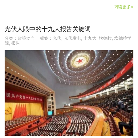
阅读更多»
光伏人眼中的十九大报告关键词
分类：
政策动向
标签：
光伏
,
光伏发电
,
十九大
,
坎德拉
,
坎德拉学
院
,
报告