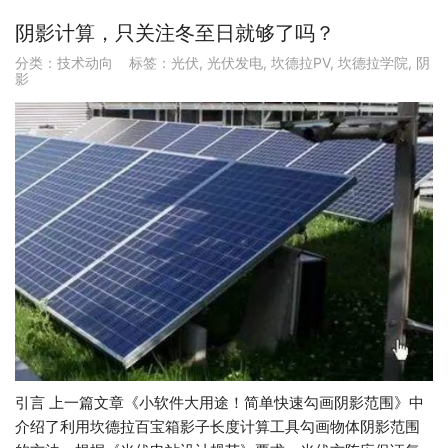
阴影计算，只关注冬至日就够了吗？
分类：
技术动向
标签：
光伏
,
光伏发电
,
坎德拉PV
,
坎德拉学院
,
阴
影
引言 上一篇文章《小软件大用途！简单快速勾画阴影范围》中
介绍了利用坎德拉百宝箱影子长度计算工具勾画物体阴影范围