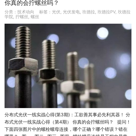
你真的会拧螺丝吗？
分类：
技术动向
标签：
光伏
,
光伏发电
,
坎德拉
,
坎德拉PV
,
坎德拉
学院
,
拧螺丝
,
螺丝
分布式光伏一线实战心得(第3期)：工欲善其事必先利其器！ 分
布式光伏一线实战心得（第4期） 你真的会拧螺丝吗？ 提问！
下面四张图片中的螺栓螺母连接，哪个正确？哪个错误？错在