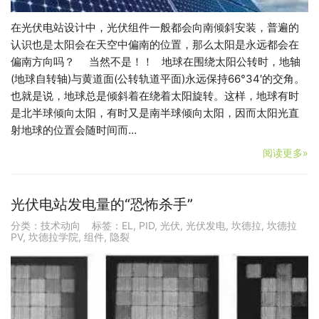
在光伏电站设计中，光伏组件一般都会向南倾斜安装，普遍的
认识也是太阳会在天空中偏南的位置，那么太阳是永远都会在
偏南方向吗？ 当然不是！！ 地球在围绕太阳公转时，地轴
(地球自转轴)与黄道面(公转轨道平面)永远保持66°34′的交角。
也就是说，地球总是倾斜着在绕着太阳旋转。这样，地球有时
是北半球倾向太阳，有时又是南半球倾向太阳，因而太阳光直
射地球的位置会随时间而…
阅读更多»
光伏电站发电量的“恐怖杀手”
分类：
技术动向
标签：
EL
,
PID
,
光伏
,
光伏发电
,
坎德拉
,
坎德拉
PV
,
坎德拉学院
,
组件
,
隐裂