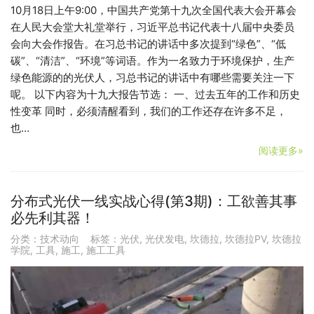
10月18日上午9:00，中国共产党第十九次全国代表大会开幕会
在人民大会堂大礼堂举行，习近平总书记代表十八届中央委员
会向大会作报告。在习总书记的讲话中多次提到“绿色”、“低
碳”、“清洁”、“环境”等词语。作为一名致力于环境保护，生产
绿色能源的的光伏人，习总书记的讲话中有哪些需要关注一下
呢。 以下内容为十九大报告节选： 一、过去五年的工作和历史
性变革 同时，必须清醒看到，我们的工作还存在许多不足，
也…
阅读更多»
分布式光伏一线实战心得(第3期)：工欲善其事
必先利其器！
分类：
技术动向
标签：
光伏
,
光伏发电
,
坎德拉
,
坎德拉PV
,
坎德拉
学院
,
工具
,
施工
,
施工工具