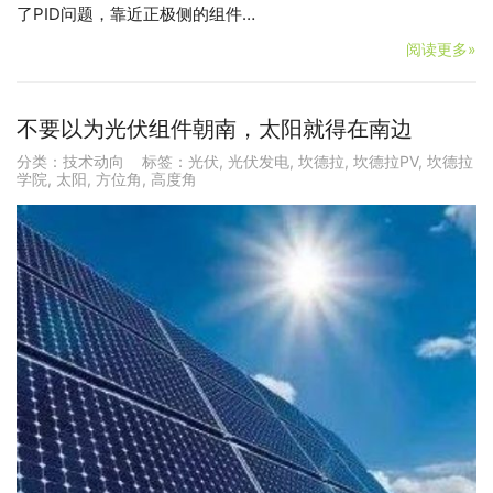
了PID问题，靠近正极侧的组件…
阅读更多»
不要以为光伏组件朝南，太阳就得在南边
分类：
技术动向
标签：
光伏
,
光伏发电
,
坎德拉
,
坎德拉PV
,
坎德拉
学院
,
太阳
,
方位角
,
高度角