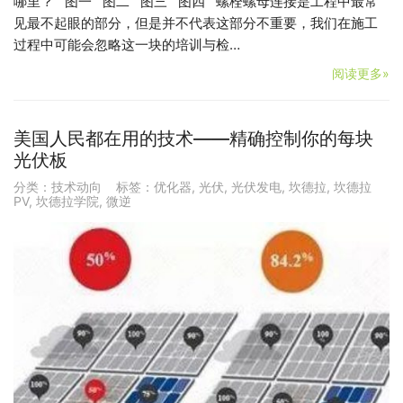
哪里？ 图一 图二 图三 图四 螺栓螺母连接是工程中最常
见最不起眼的部分，但是并不代表这部分不重要，我们在施工
过程中可能会忽略这一块的培训与检…
阅读更多»
美国人民都在用的技术——精确控制你的每块
光伏板
分类：
技术动向
标签：
优化器
,
光伏
,
光伏发电
,
坎德拉
,
坎德拉
PV
,
坎德拉学院
,
微逆