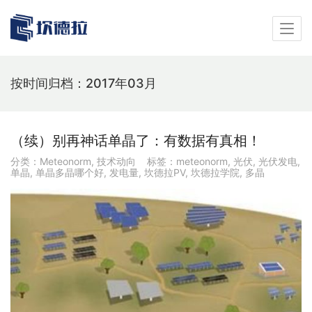
按时间归档：2017年03月
（续）别再神话单晶了：有数据有真相！
分类：
Meteonorm
,
技术动向
标签：
meteonorm
,
光伏
,
光伏发电
,
单晶
,
单晶多晶哪个好
,
发电量
,
坎德拉PV
,
坎德拉学院
,
多晶