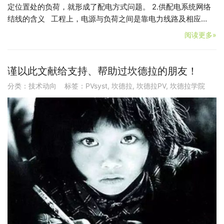
定位置处的负荷，就形成了配电方式问题。 2.供配电系统网络
结线的含义 工程上，电源与负荷之间是靠电力线路及相应…
阅读更多»
谨以此文献给支持、帮助过坎德拉的朋友！
分类：
技术动向
标签：
PVsyst
,
坎德拉
,
坎德拉PV
,
坎德拉学院