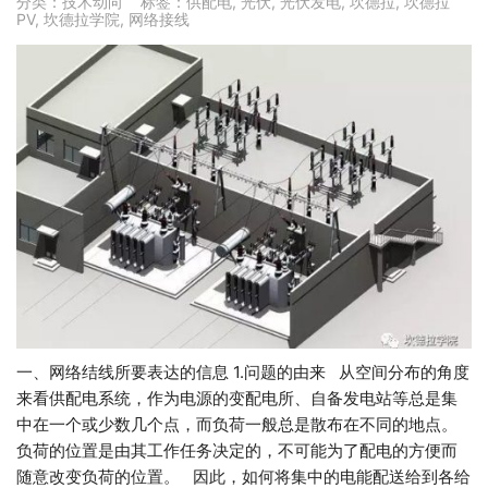
分类：
技术动向
标签：
供配电
,
光伏
,
光伏发电
,
坎德拉
,
坎德拉
PV
,
坎德拉学院
,
网络接线
一、网络结线所要表达的信息 1.问题的由来 从空间分布的角度
来看供配电系统，作为电源的变配电所、自备发电站等总是集
中在一个或少数几个点，而负荷一般总是散布在不同的地点。
负荷的位置是由其工作任务决定的，不可能为了配电的方便而
随意改变负荷的位置。 因此，如何将集中的电能配送给到各给