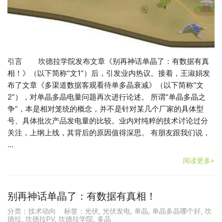
引言 坎德拉学院发布文章《别再神话单晶了：有数据有真
相！》（以下简称“文1”）后，引发业内热议。接着，王淑娟发
布了文章《多渠道数据客观看待单多晶衰减》（以下简称“文
2”），对单晶多晶电量问题再次进行论述。 所谓“单晶多晶之
争”，本是相对笼统的概念，并不是针对某几个厂家的具体型
号、具体批次产品发电量的比较。业内对纯粹的技术讨论过分
关注，上纲上线，其背后的原因值得深思。 有朋友跟我们说，
…
阅读更多»
别再神话单晶了：有数据有真相！
分类：
技术动向
标签：
光伏
,
光伏发电
,
单晶
,
单晶多晶哪个好
,
坎
德拉
,
坎德拉PV
,
坎德拉学院
,
多晶