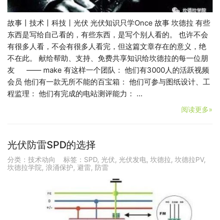
故事丨技术丨科技丨光伏 光伏知识只学Once 故事 坎德拉 有些
东西是写给自己看的，有些东西，是写个别人看的。 也许不会
有很多人看，不会有很多人看完，但这篇文章存在的意义，绝
不在此。 献给帮助、支持、免费共享知识给坎德拉的每一位朋
友 —— make 有这样一个团队： 他们有3000人的活跃视频
会员 他们有一款无所不能的百宝箱： 他们可参与图纸设计、工
程监理： 他们有完成的电站测评能力： …
阅读更多»
光伏防雷SPD的选择
分类：
技术动向
标签：
SPD
,
光伏
,
光伏发电
,
坎德拉
,
坎德拉PV
,
坎德拉学院
,
浪涌保护
,
避雷
,
防雷