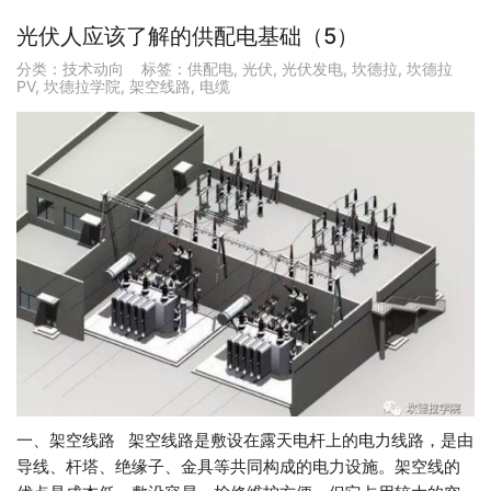
光伏人应该了解的供配电基础（5）
分类：
技术动向
标签：
供配电
,
光伏
,
光伏发电
,
坎德拉
,
坎德拉
PV
,
坎德拉学院
,
架空线路
,
电缆
一、架空线路 架空线路是敷设在露天电杆上的电力线路，是由
导线、杆塔、绝缘子、金具等共同构成的电力设施。架空线的