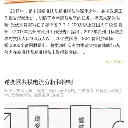
2017年，是中国精准扶贫精准脱贫的深化之年。各省政府工
作报告已经出炉，明确了今年脱贫攻坚的任务。擦亮大家的眼
睛-光伏扶贫都写在了哪个省？？？ 100万以上贫困人口脱贫 贵
州 《2017年贵州省政府工作报告》提出，2017年贵州目标减少
农村贫困人口100万人以上,20个贫困县、90个贫困乡镇摘
帽,2300个贫困村退出。将更加扎实有力推进大扶贫战略行动,
努力在精准扶贫精准脱贫上取得新突破。…
阅读更多»
逆变器共模电流分析和抑制
分类：
技术动向
标签：
光伏
,
光伏发电
,
共模电流
,
坎德拉
,
坎德拉
PV
,
坎德拉学院
,
漏保跳闸
,
逆变器