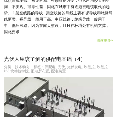
优点是成本低、敷设容易、检修维护方便，但它占用较大的空
间、不美观、可靠性差，因此在城市中有逐渐被电缆取代的趋
势。 1.架空线路的导线 架空线路的导线主要有裸导线和绝缘导
线两类。裸导线一般用于高、中压线路，绝缘导线一般用于
中、低压线路。因为在露天敷设，且只在杆塔处有机械支撑，
因此要求…
阅读更多»
光伏人应该了解的供配电基础（4）
分类：
技术动向
标签：
供配电
,
光伏
,
光伏发电
,
坎德拉
,
坎德拉
PV
,
坎德拉学院
,
配电所布置
,
配电装置