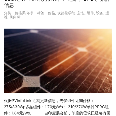
信息
分类：
价格风向标
标签：
价格
,
坎德拉学院
,
总包
,
组件
,
设备
,
运
维
,
风向标
根据PVInfoLink 近期更新信息，光伏组件近期价格：
275/330Wp多晶组件：1.70元/Wp； 310/370W单晶PERC组
件：1.84元/Wp。 自印度展会前，印度的需求已经略有回