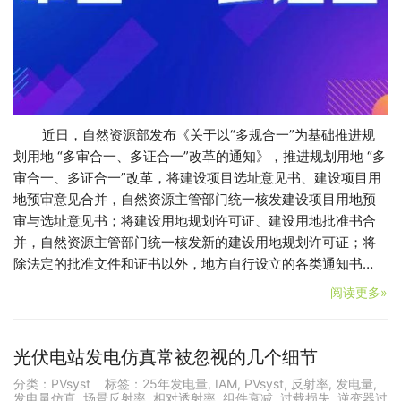
近日，自然资源部发布《关于以“多规合一”为基础推进规
划用地 “多审合一、多证合一”改革的通知》，推进规划用地 “多
审合一、多证合一”改革，将建设项目选址意见书、建设项目用
地预审意见合并，自然资源主管部门统一核发建设项目用地预
审与选址意见书；将建设用地规划许可证、建设用地批准书合
并，自然资源主管部门统一核发新的建设用地规划许可证；将
除法定的批准文件和证书以外，地方自行设立的各类通知书…
阅读更多»
光伏电站发电仿真常被忽视的几个细节
分类：
PVsyst
标签：
25年发电量
,
IAM
,
PVsyst
,
反射率
,
发电量
,
发电量仿真
,
场景反射率
,
相对透射率
,
组件衰减
,
过载损失
,
逆变器过