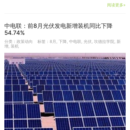
阅读更多»
中电联：前8月光伏发电新增装机同比下降
54.74%
分类：
政策动向
标签：
8月
,
下降
,
中电联
,
光伏
,
坎德拉学院
,
新
增
,
装机