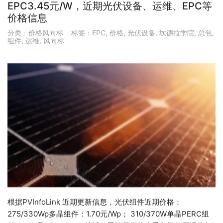
EPC3.45元/W，近期光伏设备、运维、EPC等
价格信息
分类：
价格风向标
标签：
EPC
,
价格
,
光伏设备
,
坎德拉学院
,
总包
,
组件
,
运维
,
风向标
根据PVInfoLink 近期更新信息，光伏组件近期价格：
275/330Wp多晶组件：1.70元/Wp； 310/370W单晶PERC组