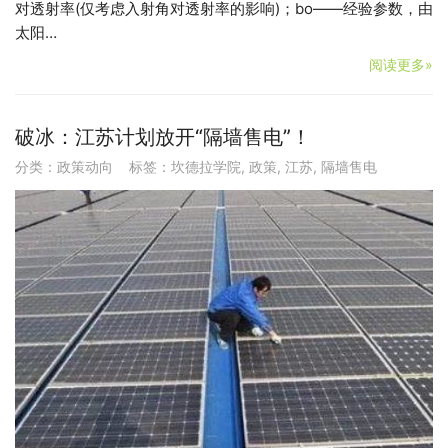
对透射率(仅考虑入射角对透射率的影响)；bo——经验参数，由
太阳…
阅读更多»
破冰：江苏计划放开“隔墙售电”！
分类：
政策动向
标签：
坎德拉学院
,
政策
,
江苏
,
隔墙售电