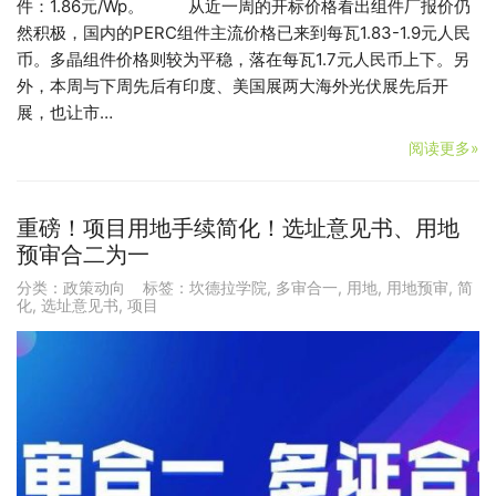
件：1.86元/Wp。 从近一周的开标价格看出组件厂报价仍
然积极，国内的PERC组件主流价格已来到每瓦1.83-1.9元人民
币。多晶组件价格则较为平稳，落在每瓦1.7元人民币上下。另
外，本周与下周先后有印度、美国展两大海外光伏展先后开
展，也让市…
阅读更多»
重磅！项目用地手续简化！选址意见书、用地
预审合二为一
分类：
政策动向
标签：
坎德拉学院
,
多审合一
,
用地
,
用地预审
,
简
化
,
选址意见书
,
项目