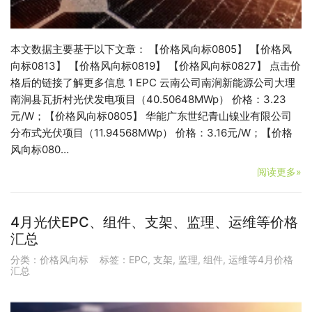
本文数据主要基于以下文章： 【价格风向标0805】 【价格风
向标0813】 【价格风向标0819】 【价格风向标0827】 点击价
格后的链接了解更多信息 1 EPC 云南公司南涧新能源公司大理
南涧县瓦折村光伏发电项目（40.50648MWp） 价格：3.23
元/W；【价格风向标0805】 华能广东世纪青山镍业有限公司
分布式光伏项目（11.94568MWp） 价格：3.16元/W；【价格
风向标080…
阅读更多»
4月光伏EPC、组件、支架、监理、运维等价格
汇总
分类：
价格风向标
标签：
EPC
,
支架
,
监理
,
组件
,
运维等4月价格
汇总