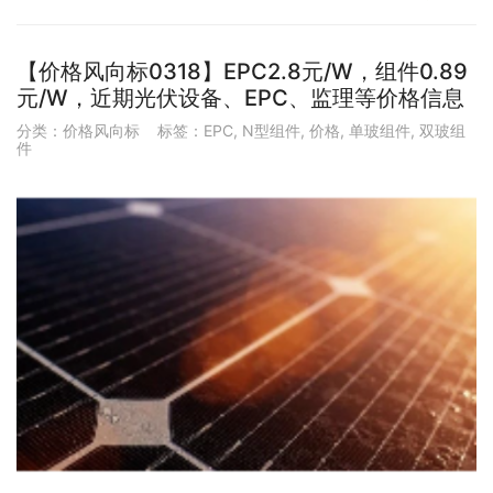
【价格风向标0318】EPC2.8元/W，组件0.89
元/W，近期光伏设备、EPC、监理等价格信息
分类：
价格风向标
标签：
EPC
,
N型组件
,
价格
,
单玻组件
,
双玻组
件