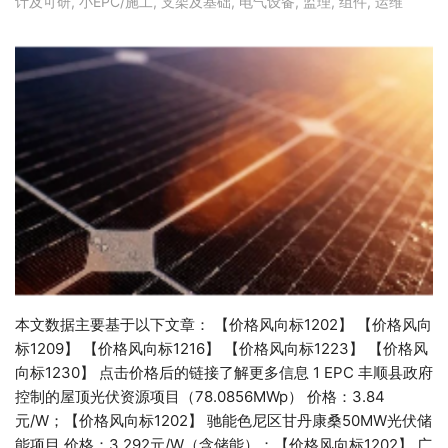
计及可研
,
小EPC/施工
,
支架及基础
,
电气设备
,
监理
,
组件
,
运维
本文数据主要基于以下文章： 【价格风向标1202‍】 【价格风向
标1209】 【价格风向标1216】 【价格风向标1223】 【价格风
向标1230】 点击价格后的链接了解更多信息 1 EPC 丰顺县政府
控制的屋顶光伏资源项目（78.0856MWp） 价格：3.84
元/W；【价格风向标1202】 驰能色尼区甘丹康桑50MW光伏储
能项目 价格：3.292元/W（含储能）；【价格风向标1202】 广