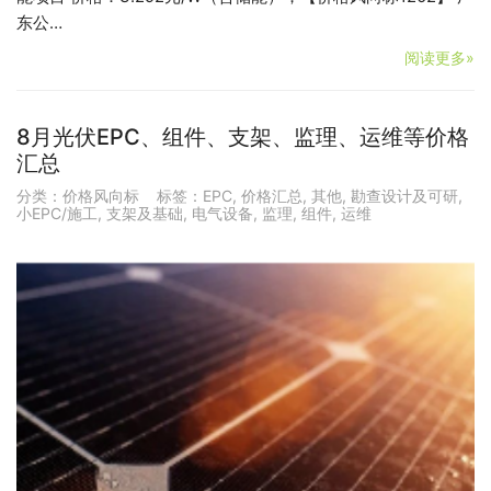
东公…
阅读更多»
8月光伏EPC、组件、支架、监理、运维等价格
汇总
分类：
价格风向标
标签：
EPC
,
价格汇总
,
其他
,
勘查设计及可研
,
小EPC/施工
,
支架及基础
,
电气设备
,
监理
,
组件
,
运维