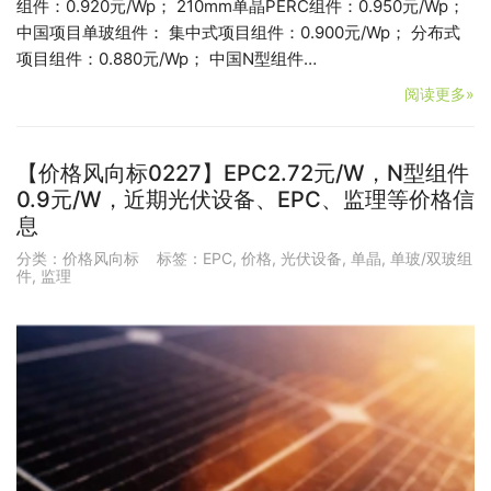
组件：0.920元/Wp； 210mm单晶PERC组件：0.950元/Wp；
中国项目单玻组件： 集中式项目组件：0.900元/Wp； 分布式
项目组件：0.880元/Wp； 中国N型组件…
阅读更多»
【价格风向标0227】EPC2.72元/W，N型组件
0.9元/W，近期光伏设备、EPC、监理等价格信
息
分类：
价格风向标
标签：
EPC
,
价格
,
光伏设备
,
单晶
,
单玻/双玻组
件
,
监理