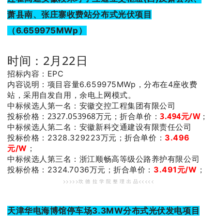
萧县南、张庄寨收费站分布式光伏项目
（6.659975MWp）
时间：2月22日
招标内容：EPC
内容说明：项目容量6.659975MWp，分布在4座收费
站，采用自发自用，余电上网模式。
：安徽交控工程集团有限公司
中标候选人第一名
投标价格：2327.053968万元；
折合单价：
3.494元/W
；
：安徽新科交通建设有限责任公司
中标候选人第二名
投标价格：2328.329223万元；
折合单价：
3.496
元/W
；
：浙江顺畅高等级公路养护有限公司
中标候选人第三名
投标价格：2324.7036万元；
折合单价：
3.491元/W
；
>>>>>坎 德 拉 学 院 整 理 出 品<<<<<
天津华电海博馆停车场3.3MW分布式光伏发电项目