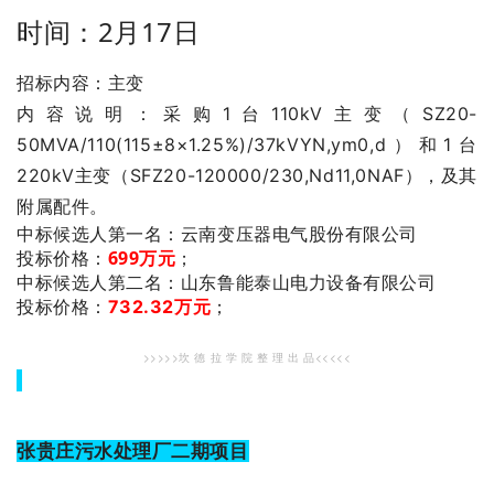
时间：2月17日
招标内容：主变
内容说明：采购1台110kV主变（SZ20-
50MVA/110(115±8×1.25%)/37kVYN,ym0,d）和1台
220kV主变（SFZ20-120000/230,Nd11,0NAF），及其
附属配件。
：云南变压器电气股份有限公司
中标候选人第一名
投标价格：
699万元
；
：山东鲁能泰山电力设备有限公司
中标候选人第二名
投标价格：
732.32万元
；
>>>>>坎 德 拉 学 院 整 理 出 品<<<<<
张贵庄污水处理厂二期项目