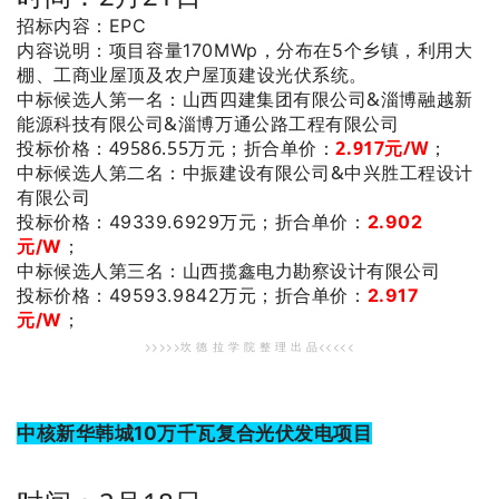
招标内容：EPC
内容说明：项目容量170MWp，分布在5个乡镇，利用大
棚、工商业屋顶及农户屋顶建设光伏系统。
：山西四建集团有限公司&淄博融越新
中标候选人第一名
能源科技有限公司&淄博万通公路工程有限公司
投标价格：49586.55万元；
折合单价：
2.917元/W
；
：
中振建设有限公司&
中兴胜工程设计
中标候选人第二名
有限公
司
投标价格：49339.6929万元；
折合单价：
2.902
元/W
；
：山西揽鑫电力勘察设计有限公司
中标候选人第三名
投标价格：49593.9842万元；
折合单价：
2.917
元/W
；
>>>>>坎 德 拉 学 院 整 理 出 品<<<<<
中核新华韩城10万千瓦复合光伏发电项目