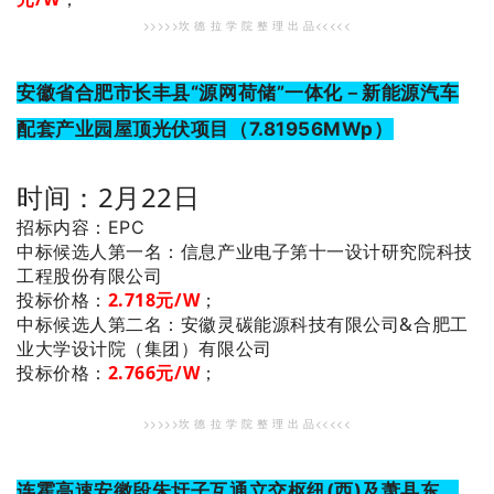
>>>>>坎 德 拉 学 院 整 理 出 品<<<<<
安徽省合肥市长丰县“源网荷储”一体化－新能源汽车
配套产业园屋顶光伏项目（7.81956MWp）
时间：2月22日
招标内容：EPC
：信息产业电子第十一设计研究院科技
中标候选人第一名
工程股份有限公司
投标价格：
2.718元/W
；
：安徽灵碳能源科技有限公司&合肥工
中标候选人第二名
业大学设计院（集团）有限公司
投标价格：
2.766元/W
；
>>>>>坎 德 拉 学 院 整 理 出 品<<<<<
连霍高速安徽段朱圩子互通立交枢纽(西)及萧县东、