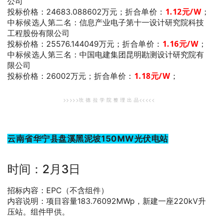
公司
折合单价：
1.12
元/W
；
投标价格：24683.088602万元；
中标候选人第二名
：信息产业电子第十一设计研究院科技
工程股份有限公司
折合单价：
1.16
元/W
；
投标价格：25576.144049万元；
中标候选人第三名
：中国电建集团昆明勘测设计研究院有
限公司
折合单价：
1.18
元/W
；
投标价格：26002万元；
>>>>>坎 德 拉 学 院 整 理 出 品<<<<<
云南省华宁县盘溪黑泥坡150MW光伏电站
时间：2月3日
招标内容：EPC（不含组件）
内容说明：项目容量183.76092MWp，新建一座220kV升
压站。组件甲供。