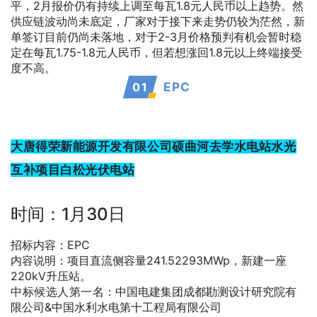
平，2月报价仍有持续上调至每瓦1.8元人民币以上趋势。然
供应链波动尚未底定，厂家对于接下来走势仍较为茫然，新
单签订目前仍尚未落地，对于2-3月价格预判有机会暂时稳
定在每瓦1.75-1.8元人民币，但若想涨回1.8元以上终端接受
度不高。
0
1
EPC
大唐得荣新能源开发有限公司硕曲河去学水电站水光
互补项目白松光伏电站
时间：1月30日
招标内容：EPC
内容说明：项目直流侧容量241.52293MWp，新建一座
220kV升压站。
中标候选人第一名
：中国电建集团成都勘测设计研究院有
限公司&中国水利水电第十工程局有限公司