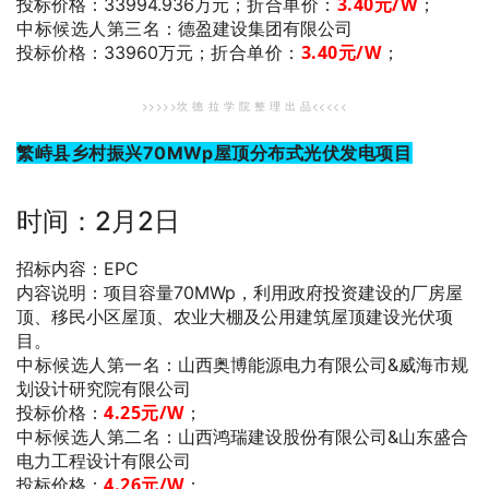
折合单价：
3.40
元/W
；
投标价格：33994.936万元；
中标候选人第三名
：德盈建设集团有限公司
折合单价：
3.40
元/W
；
投标价格：33960万元；
>>>>>坎 德 拉 学 院 整 理 出 品<<<<<
繁峙县乡村振兴70MWp屋顶分布式光伏发电项目
时间：2月2日
招标内容：EPC
内容说明：项目容量70MWp，利用政府投资建设的厂房屋
顶、移民小区屋顶、农业大棚及公用建筑屋顶建设光伏项
目。
中标候选人第一名
：山西奥博能源电力有限公司&威海市规
划设计研究院有限公司
4.25
元/W
；
投标价格：
中标候选人第二名
：山西鸿瑞建设股份有限公司&山东盛合
电力工程设计有限公司
4.26
元/W
；
投标价格：