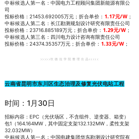
中标候选人第一名
：中国电力工程顾问集团新能源有限公
司
折合单价：
1.17
元/W
；
投标价格：21453.692005万元；
中标候选人第二名
：长江勘测规划设计研究有限责任公司
折合单价：
1.29
元/W
；
投标价格：23716.885189万元；
中标候选人第三名
：四川电力设计咨询有限责任公司
折合单价：
1.33
元/W
；
投标价格：24374.35357万元；
>>>>>坎 德 拉 学 院 整 理 出 品<<<<<
云南省昆明市东川区生态治理及修复光伏电站工程
时间：1月30日
招标内容：EPC（光伏场区，不含组件、逆变器、箱变）
包1（164.164MW，其中固定支架132.132MW，柔性支架
32.032MW）
中标候选人第一名
：中国电建集团华东勘测设计研究院有