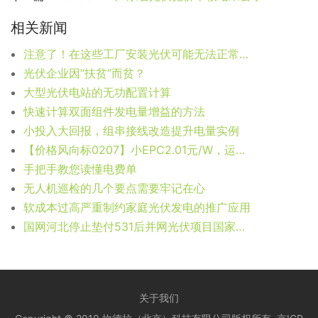
相关新闻
注意了！在这些工厂安装光伏可能无法正常运行
光伏企业因“扶贫”而贫？
大型光伏电站的无功配置计算
快速计算双面组件发电量增益的方法
小投入大回报，组串接线改造提升电量实例
【价格风向标0207】小EPC2.01元/W，运维6.4分/W，近期光伏设备、运维、EPC等价格信息
手把手教您读懂电费单
无人机巡检的几个要点需要牢记在心
软成本过高严重制约家庭光伏发电的推广应用
国网河北停止垫付531后并网光伏项目国家补贴
关于我们