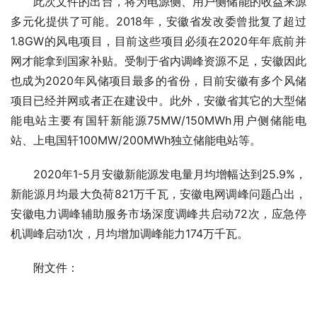
此次文件的出台，将为电源侧、用户侧储能的收益来源
多元化提供了可能。2018年，安徽省发改委曾批复了超过
1.8GW的风电项目，目前这些项目必须在2020年年底前并
网才能拿到国家补贴。受制于省内调峰资源不足，安徽因此
也成为2020年风储项目最多的省份，目前安徽有多个风储
项目已经并网或者正在建设中。此外，安徽省其它的大型储
能电站主要有国轩新能源75MW/150MWh用户侧储能电
站、上电国轩100MW/200MWh独立储能电站等。
2020年1-5月安徽新能源发电量月均增幅达到25.9%，
新能源月均最大负荷821万千瓦，安徽电网调峰问题凸出，
安徽电力调峰辅助服务市场深度调峰共启动72次，应急停
机调峰启动1次，月均增加调峰能力174万千瓦。
附文件：