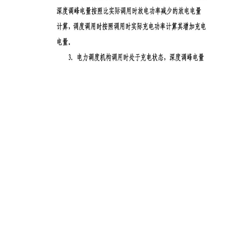
上一篇：
国家能源局 | 梳理两类竞价光伏项目自愿转平价信
息
下一篇：
国家能源局：8GW光伏竞价项目转平价，须2021