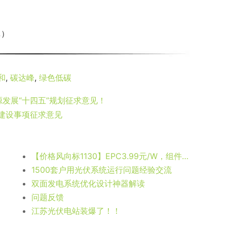
记）
和
,
碳达峰
,
绿色低碳
源发展“十四五”规划征求意见！
发建设事项征求意见
【价格风向标1130】EPC3.99元/W，组件更换95元/块，近期光伏设备、运维、EPC等价格信息
1500套户用光伏系统运行问题经验交流
双面发电系统优化设计神器解读
问题反馈
江苏光伏电站装爆了！！