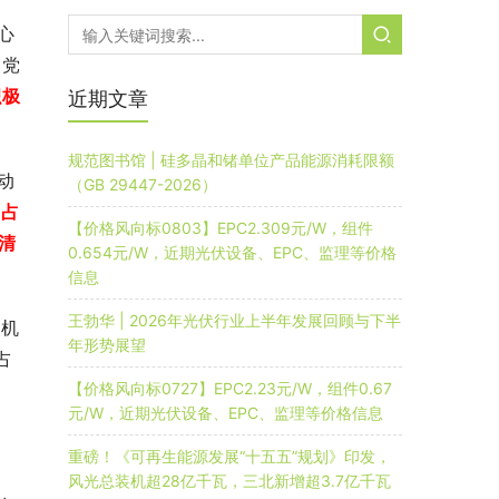
心
彻党
积极
近期文章
规范图书馆 | 硅多晶和锗单位产品能源消耗限额
动
（GB 29447-2026）
、占
【价格风向标0803】EPC2.309元/W，组件
清
0.654元/W，近期光伏设备、EPC、监理等价格
信息
王勃华 | 2026年光伏行业上半年发展回顾与下半
装机
年形势展望
占
【价格风向标0727】EPC2.23元/W，组件0.67
元/W，近期光伏设备、EPC、监理等价格信息
重磅！《可再生能源发展“十五五”规划》印发，
风光总装机超28亿千瓦，三北新增超3.7亿千瓦