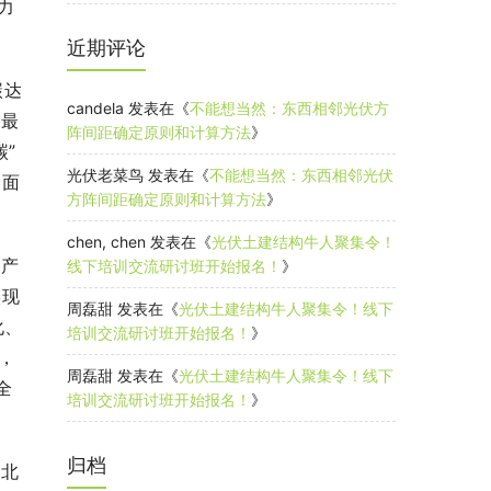
力
近期评论
碳达
candela
发表在《
不能想当然：东西相邻光伏方
是最
阵间距确定原则和计算方法
》
”
光伏老菜鸟
发表在《
不能想当然：东西相邻光伏
全面
方阵间距确定原则和计算方法
》
chen, chen
发表在《
光伏土建结构牛人聚集令！
动产
线下培训交流研讨班开始报名！
》
实现
周磊甜
发表在《
光伏土建结构牛人聚集令！线下
化、
培训交流研讨班开始报名！
》
，
周磊甜
发表在《
光伏土建结构牛人聚集令！线下
全
培训交流研讨班开始报名！
》
归档
东北