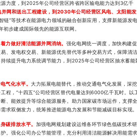
源力度，到2025年公司经营区跨省跨区输电能力达到3亿千
电并网和送出工程建设，到2030年公司经营区风电、太阳能发
移智链”等技术在能源电力领域的融合创新应用，支撑新能源发
5年初步建成国际领先的能源互联网。
，着力做好清洁能源并网消纳。
强化电网统一调度，加快构建
交易、发电权交易、新能源优先替代等多种交易方式，保障清
持续提升电力系统调节能力，到2025年公司经营区抽水蓄能
费电气化水平。
大力拓展电能替代，推动交通电气化发展，深
工程，“十四五”公司经营区替代电量达到6000亿千瓦时。以
诊断、能效提升等综合能源服务。助力国家碳市场运作，支撑
和需求双侧发力，统筹推进能源电力发展和节能减碳目标实现
自身碳排放水平。
加强电网规划建设运维各环节绿色低碳技术
保护。强化公司办公节能管理，充分利用清洁能源解决用能需