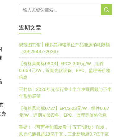
近期文章
规范图书馆 | 硅多晶和锗单位产品能源消耗限额
国
（GB 29447-2026）
规
【价格风向标0803】EPC2.309元/W，组件
0.654元/W，近期光伏设备、EPC、监理等价格
信息
信
王勃华 | 2026年光伏行业上半年发展回顾与下半
年形势展望
其
【价格风向标0727】EPC2.23元/W，组件0.67
改办
元/W，近期光伏设备、EPC、监理等价格信息
重磅！《可再生能源发展“十五五”规划》印发，
风光总装机超28亿千瓦，三北新增超3.7亿千瓦