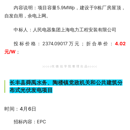
内容说明：项目容量5.9MWp，建设于9栋厂房屋顶，
自发自用，余电上网。
中标人
：人民电器集团上海电力工程安装有限公司
投标价格：2374.09017万元；折合单价：
4.02
元/W
；
>>>>>坎 德 拉 学 院 整 理 出 品<<<<<
长丰县舜禹水务、陶楼镇党政机关和公共建筑分
布式光伏发电项目
时间：4月6日
招标内容：EPC