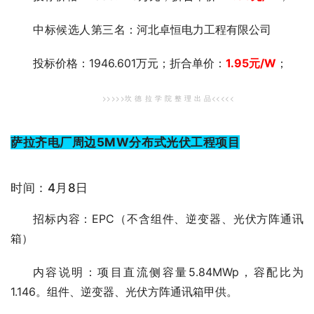
中标候选人第三
名：河北卓恒电力工程有限公司
投标价格：1946.601万元；折合单价：
1.95
元/W
；
>>>>>坎 德 拉 学 院 整 理 出 品<<<<<
萨拉齐电厂周边5MW分布式光伏工程项目
时间：4月8日
招标内容：EPC（不含组件、逆变器、光伏方阵通讯
箱）
内容说明：项目直流侧容量5.84MWp，容配比为
1.146。组件、逆变器、光伏方阵通讯箱甲供。