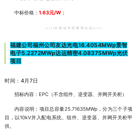
中标价格：
1.63
元/W
；
>>>>>坎 德 拉 学 院 整 理 出 品<<<<<
福建公司福州公司友达光电16.4054MWp景智
电子5.2272MWp达运精密4.08375MWp光伏
项目
时间：4月7日
招标内容：EPC（不含组件、逆变器、并网开关柜）
内容说明：项目总容量25.71635MWp，分为三个子项
目，以10kV并入配电系统。组件、逆变器、并网开关柜甲
供。