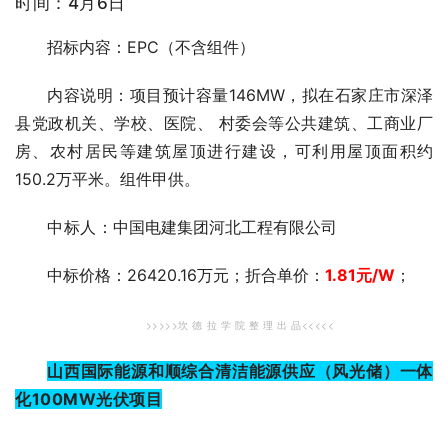
时间：4月6日
招标内容：EPC（不含组件）
内容说明：项目预计容量146MW，拟在石家庄市深泽
县党政机关、学校、医院、 村委会等公共建筑、工商业厂
房、农村居民等建筑屋顶进行建设，可利用屋顶面积约
150.2万平米。组件甲供。
中标人
：中国电建集团河北工程有限公司
中标价格：26420.16万元；折合单价：
1.81
元/W
；
>>>>>坎 德 拉 学 院 整 理 出 品<<<<<
山西国际能源和顺综合清洁能源供应（风光储）一体
化100MW光伏项目