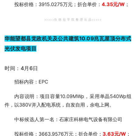
投标价格：3915.0275万元；折合单价：
4.35
元/W
；
>>>>>坎 德 拉 学 院 整 理 出 品<<<<<
华能望都县党政机关及公共建筑10.09兆瓦屋顶分布式
光伏发电项目
时间：4月6日
招标内容：EPC
内容说明：项目容量10.09MWp，采用单晶540Wp组
件，以380V并入配电系统，自发自用，余电上网。
中标候选人第一
名：石家庄科林电气设备有限公司
投标价格：3663.9576万元；折合单价：
3.63
元/W
；