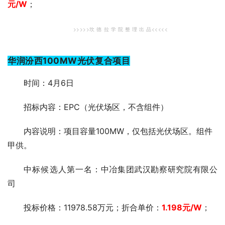
元
/W
；
>>>>>坎 德 拉 学 院 整 理 出 品<<<<<
华润汾西100MW光伏复合项目
时间：4月6日
招标内容：EPC（光伏场区，不含组件）
内容说明：项目容量100MW，仅包括光伏场区。组件
甲供。
中标候选人第一
名：中冶集团武汉勘察研究院有限公
司
投标价格：11978.58万元；折合单价：
1.198元
/W
；