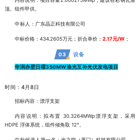
内容说明：项目容量2.000275MWp，建设在彩钢瓦屋
顶。组件甲供。
中标人
：广东晶正科技有限公司
中标价格：434.2605万元；折合单价：
2.17
元/W
；
0
3
设备
华润赤壁日曜350MW渔光互补光伏发电项目
时间：4月8日
招标内容：漂浮支架
内容说明：拟布置 30.3264MWp漂浮支架，采用
HDPE 浮体系统，组件倾角取 12°。
中标候选人第一
名：光之能（厦门）科技有限公司