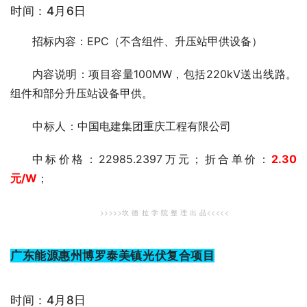
时间：4月6日
招标内容：EPC（不含组件、升压站甲供设备）
内容说明：项目容量100MW，包括220kV送出线路。
组件和部分升压站设备甲供。
中标人
：中国电建集团重庆工程有限公司
中标价格：22985.2397万元；折合单价：
2.30
元/W
；
>>>>>坎 德 拉 学 院 整 理 出 品<<<<<
广东能源惠州博罗泰美镇光伏复合项目
时间：4月8日