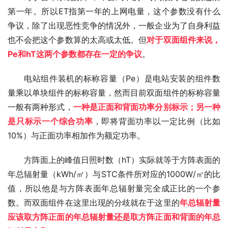
第一年。所以ET指第一年的上网电量，这个参数没有什么
争议，除了出现恶性竞争的情况外，一般企业为了自身利益
也不会把这个参数算的太高或太低。但
对于双面组件来说，
Pe和hT这两个参数都存在一定的争议
。
电站组件装机的标称容量（Pe）是电站安装的组件数
量乘以单块组件的标称容量，然而目前双面组件的标称容量
一般有两种形式，
一种是正面和背面功率分别标示；另一种
是只标示一个综合功率
，即将背面功率以一定比例（比如
10%）与正面功率相加作为额定功率。
方阵面上的峰值日照时数（hT）实际就等于方阵表面的
年总辐射量（kWh/㎡）与STC条件所对应的1000W/㎡的比
值，所以他是与方阵表面年总辐射量完全成正比的一个参
数。而双面组件在这里出现的分歧就在于这里的
年总辐射量
应该取方阵正面的年总辐射量还是取方阵正面和背面的年总