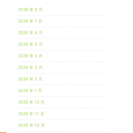
2026 年 8 月
2026 年 7 月
2026 年 6 月
2026 年 5 月
2026 年 4 月
2026 年 3 月
2026 年 2 月
2026 年 1 月
2025 年 12 月
2025 年 11 月
2025 年 10 月