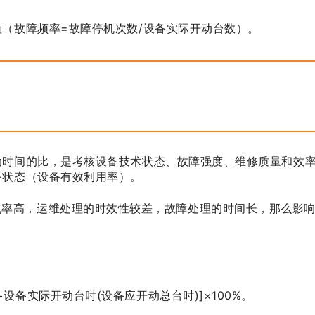
（故障频率=故障停机次数/设备实际开动台数）。
动时间的比，是考核设备技术状态、故障强度、维修质量和效
备状态（设备有效利用率）。
机率高，运维处理的时效性较差，故障处理的时间长，那么影
+设备实际开动台时(设备应开动总台时)]×100%。