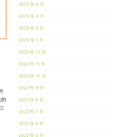
2023 年 4 月
设
2023 年 3 月
2023 年 2 月
2023 年 1 月
2022 年 12 月
2022 年 11 月
2022 年 10 月
2022 年 9 月
的
表的
2022 年 8 月
三
2022 年 7 月
2022 年 6 月
2022 年 5 月