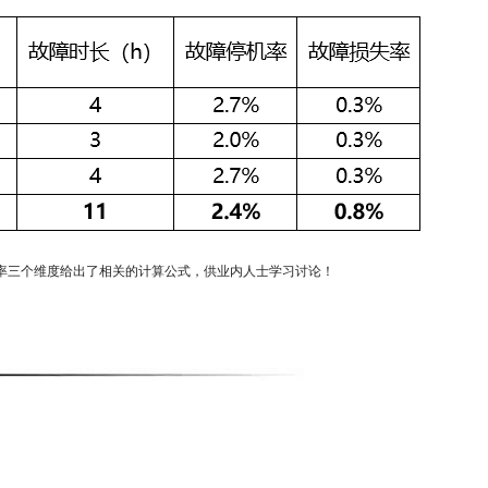
率三个维度给出了相关的计算公式，供业内人士学习讨论！