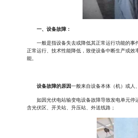
一、设备故障：
一般是指设备失去或降低其正常运行功能的事
正常运行、技术性能降低，致使设备中断生产或效
能。
设备故障的原因
一般来自设备本体（机）或人
如因光伏电站输变电设备故障导致发电单元停
含光伏区、开关站、升压站、外送线路；