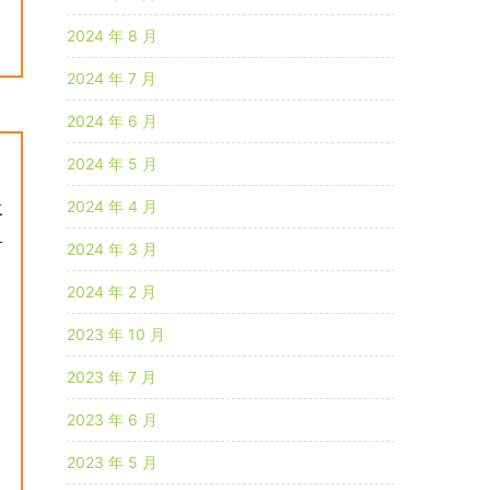
2024 年 8 月
2024 年 7 月
2024 年 6 月
2024 年 5 月
2024 年 4 月
设
。
2024 年 3 月
2024 年 2 月
2023 年 10 月
2023 年 7 月
2023 年 6 月
2023 年 5 月