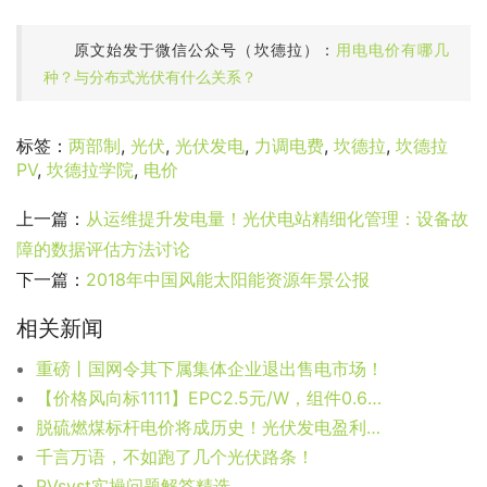
原文始发于微信公众号（坎德拉）：
用电电价有哪几
种？与分布式光伏有什么关系？
标签：
两部制
,
光伏
,
光伏发电
,
力调电费
,
坎德拉
,
坎德拉
PV
,
坎德拉学院
,
电价
上一篇：
从运维提升发电量！光伏电站精细化管理：设备故
障的数据评估方法讨论
下一篇：
2018年中国风能太阳能资源年景公报
相关新闻
重磅丨国网令其下属集体企业退出售电市场！
【价格风向标1111】EPC2.5元/W，组件0.688元/W，近期光伏设备、EPC、监理等价格信息
脱硫燃煤标杆电价将成历史！光伏发电盈利能力进一步减弱，降本压力加大！
千言万语，不如跑了几个光伏路条！
PVsyst实操问题解答精选