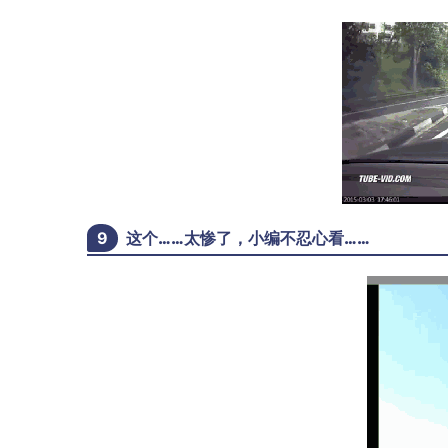
9
这个……太惨了，小编不忍心看……