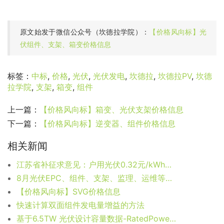
原文始发于微信公众号（坎德拉学院）：
【价格风向标】光
伏组件、支架、箱变价格信息
标签：
中标
,
价格
,
光伏
,
光伏发电
,
坎德拉
,
坎德拉PV
,
坎德
拉学院
,
支架
,
箱变
,
组件
上一篇：
【价格风向标】箱变、光伏支架价格信息
下一篇：
【价格风向标】逆变器、组件价格信息
相关新闻
江苏省补征求意见：户用光伏0.32元/kWh，普通分布式0.1元/kWh
8月光伏EPC、组件、支架、监理、运维等价格汇总
【价格风向标】SVG价格信息
快速计算双面组件发电量增益的方法
基于6.5TW 光伏设计容量数据-RatedPower发布对 2022 年太阳能和可再生能源的展望预测