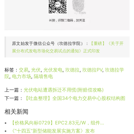
原文始发于微信公众号（坎德拉学院）：
【重磅】《关于开
展分布式发电市场化交易试点的通知》正式印发
标签：
交易
,
光伏
,
光伏发电
,
坎德拉
,
坎德拉PV
,
坎德拉学
院
,
电力市场
,
隔墙售电
上一篇：
光伏电站遭遇拆迁不用慌(附赔偿攻略)
下一篇：
【吐血整理】全国34个电力交易中心股权结构图
相关新闻
【价格风向标0729】EPC2.83元/W，组件0.754元/W，近期光伏设备、EPC、监理等价格信息
《“十四五”新型储能发展实施方案》发布