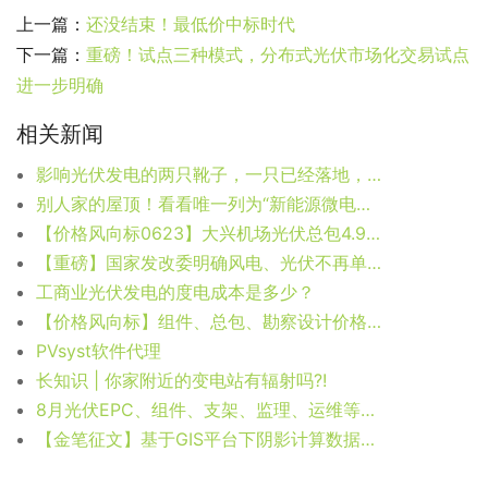
上一篇：
还没结束！最低价中标时代
下一篇：
重磅！试点三种模式，分布式光伏市场化交易试点
进一步明确
相关新闻
影响光伏发电的两只靴子，一只已经落地，另一只还要多久？
别人家的屋顶！看看唯一列为“新能源微电网示范项目”的高校（附视频）
【价格风向标0623】大兴机场光伏总包4.96元/W:近期光伏设备、EPC等价格信息
【重磅】国家发改委明确风电、光伏不再单独进行节能审查
工商业光伏发电的度电成本是多少？
【价格风向标】组件、总包、勘察设计价格信息
PVsyst软件代理
长知识 | 你家附近的变电站有辐射吗?!
8月光伏EPC、组件、支架、监理、运维等价格汇总
【金笔征文】基于GIS平台下阴影计算数据分析实例