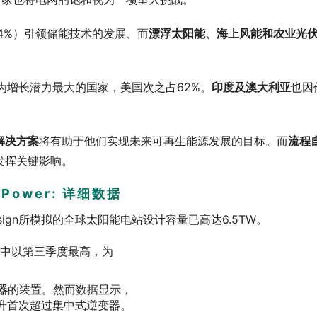
54%）引领储能技术的发展、而
漂浮太阳能、海上风能和农业光
为增长潜力最大的国家，美国次之占62%。
印度及澳大利亚
也因
解决方案
将有助于他们实现未来可再生能源发展的目标。而
流程
发挥关键影响。
dPower: 详细数据
esign所模拟的全球太阳能电站设计容量已高达6.5TW。
其中以第三季度最高，为
器
的装置。然而数据显示，
提升首次超过集中式逆变器。