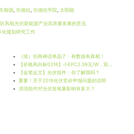
生能源
,
坎德拉
,
坎德拉学院
,
太阳能
推动全区风电光伏新能源产业高质量发展的意见
体化规划研究工作
（续）别再神话单晶了：有数据有真相！
【价格风向标0316】小EPC2.39元/W，双面组件1.71元/W，近期光伏设备、运维、EPC等价格信息
【金笔征文】光伏组件：你了解我吗？
重要！关于2019光伏竞价申报问题的说明
清洗组件对光伏发电量影响有多大？