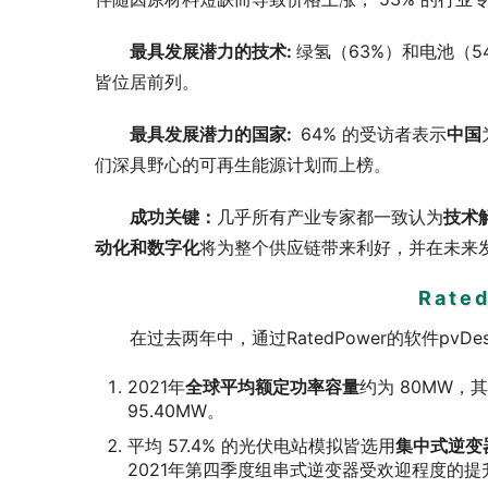
最具发展潜力的技术: 
绿氢（63%）和电池（
皆位居前列。
最具发展潜力的国家:  
64% 的受访者表示
中国
们深具野心的可再生能源计划而上榜。
成功关键：
几乎所有产业专家都一致认为
技术
动化和数字化
将为整个供应链带来利好，并在未来
Rate
在过去两年中，通过RatedPower的软件pvD
2021年
全球平均额定功率容量
约为 80MW，
95.40MW。
平均 57.4% 的光伏电站模拟皆选用
集中式逆变
2021年第四季度组串式逆变器受欢迎程度的