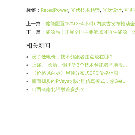
标签：
RatedPower
,
光伏技术趋势
,
光伏设计
,
可再
上一篇：
储能配置15%(2-4小时),内蒙古发布
下一篇：
能源局 | 开展全国主要流域可再生能源一
相关新闻
没了低电价，技术领跑者焦点放在哪？
上饶、 长治、铜川等3个技术领跑者基地投标竞争激烈
【价格风向标】屋顶分布式EPC价格信息
望而却步的PVsyst批处理仿真模式，您Get了吗？
山西省南北辐射差多少？