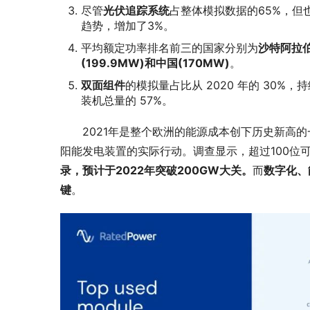
尽管
光伏追踪系统
占整体模拟数据的65%，但
趋势，增加了3%。
平均额定功率排名前三的国家分别为
沙特阿拉伯
(199.9MW)和中国(170MW)
。
双面组件
的模拟量占比从 2020 年的 30%
装机总量的 57%。
2021年是整个欧洲的能源成本创下历史新高
阳能发电装置的实际行动。调查显示，超过100位
录，预计于2022年突破200GW大关。
而
数字化、
键
。