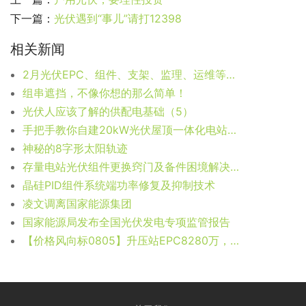
下一篇：
光伏遇到“事儿”请打12398
相关新闻
2月光伏EPC、组件、支架、监理、运维等价格汇总
组串遮挡，不像你想的那么简单！
光伏人应该了解的供配电基础（5）
手把手教你自建20kW光伏屋顶一体化电站（2）
神秘的8字形太阳轨迹
存量电站光伏组件更换窍门及备件困境解决思路
晶硅PID组件系统端功率修复及抑制技术
凌文调离国家能源集团
国家能源局发布全国光伏发电专项监管报告
【价格风向标0805】升压站EPC8280万，单晶PERC1.99元/W，近期光伏设备、运维、EPC等价格信息