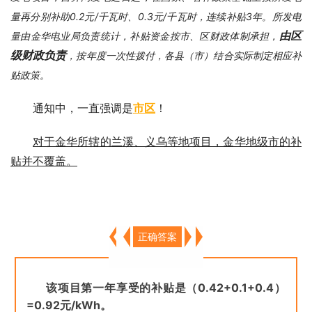
量再分别补助0.2元/千瓦时、0.3元/千瓦时，连续补贴3年。所发电
由区
量由金华电业局负责统计，补贴资金按市、区财政体制承担，
级财政负责
，按年度一次性拨付，各县（市）结合实际制定相应补
贴政策。
通知中，一直强调是
市区
！
对于金华所辖的兰溪、义乌等地项目，金华地级市的补
贴并不覆盖。
正确答案
该项目第一年享受的补贴是（0.42+0.1+0.4）
=0.92元/kWh。