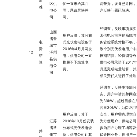
困
区供
忙一直未给其并
调督办，设备已并网，
难
电公
网，恳请尽快并
户反映问题已解决。
司
网。
经调查，反映事项属实
山西
用户反映，其分布
因供电公司营销系统与
省晋
电
式光伏发电设备于
务管控系统对接不畅，
城市
费
2016年4月并网发
致个别光伏发电用户未
12
泽州
结
电，供电公司一直
按期结算。经协调督办
县供
算
推脱不予结算电
供电公司承诺于2017年
电公
费。
月底完成电量结算，并
司
相关责任人进行了处理
经调查，反映事项部分
实。用户申请的并网容
为39kW，超过目前在
容量30kW，为保证用
用户反映，其于
安全，用户需办理增容
江苏
2016年10月份安装
为方便用户，供电公司
省常
分布式光伏发电设
步为用户办理了增容及
并
州市
备，供电公司让其
伏并网业务，但用户一