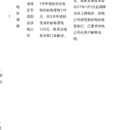
实。国家发展改革委
省保
1月申请的光伏发
电
2017年1月1日起调降
定市
电补贴每度电1.18
价
光伏上网电价，供电
1
高阳
元，但3月申请则
调
公司按照新的电价政
县供
变成补贴每度电
整
策执行。已要求供电
电公
1.05元，联系当地
公司向用户解释说
司
有关部门未解决。
明。
。
价
公
。
底