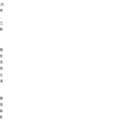
式光
用
，
已
释
属
发
滞
用
位
满
属
现
银
务