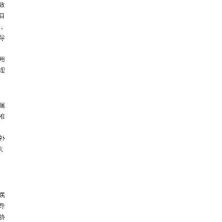
致
目
；
导
用
理
属
准
补
表
属
导
协