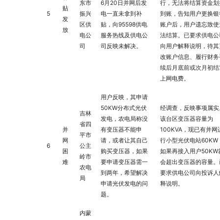
东市
6月20日并网后发
行，无法将结算资金划
贴
5
振兴
电一直未拿到补
到账，告知用户更换银
发
区供
贴，向95598供电
账户后，用户遗忘致使
放
电公
服务热线及供电公
法结算。已要求供电公
司
司反映未解决。
向用户解释说明，待其
改账户信息、履行财务
续后月底前或次月初结
上网电费。
用户反映，其申请
50KW分布式光伏
经调查，反映事项属实
吉林
发电，农电局称没
该台区变压器容量为
省四
并
有变压器不能申
100KVA，现已有并网
平市
网
请，或者让其自己
行小型光伏电站60KW
6
公主
困
购买变压器，如果
如果再接入用户50KW
岭市
难
要申请变压器需一
会超出变压器的容量。
农电
到两年，希望解决
要求供电公司向投诉人
局
申请光伏发电的问
释说明。
题。
内蒙