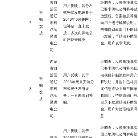
古自
经调查，反映事项属实
用户反映，其分布
治区
已要求供电公司将补贴
补
式光伏发电设备于
通辽
放流程、备案信息等情
贴
2016年6月并网，
7
市科
向用户进行解释说明，
发
但补贴一直未发
尔沁
告知待财政部门补助目
放
放，多次向供电公
区供
下发后，再结清补助资
司反映未解决。
电公
金。用户表示满意。
司
内蒙
经调查，反映事项属实
古自
已要求供电公司将光伏
治区
用户反映，其于
电项目补贴流程向用户
补
通辽
2016年元旦安装分
释说明，并告知已将其
贴
8
市科
布式光伏发电设
案信息逐级上报至国家
发
尔沁
备，一直未收到补
政部门，待财政部门补
放
区供
贴。
目录下发后结清补助资
电公
金。用户对处理结果满
司
意。
经调查，反映事项属实
用户反映，其于
因当地供电公司财务部
陕西
2016年5月安装分