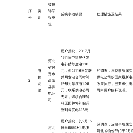
被投
序
类
诉举
反映事项摘要
处理措施及结果
号
别
报单
位
用户反映，2017月
1月1日申请光伏发
河北
电补贴每度电1.18
省保
电
元，但2月16日签署
经调查，反映事项属实
定市
价
并网发电合同时补
供电公司按国家最新电
2
高阳
调
贴却为每度电1.05
政策执行，已要求供电
县供
整
元，联系供电公司
司向用户解释说明。
电公
无果，请求合理解
司
释原因并将补贴调
整到每度电1.18元。
用户反映，其2月15
经调查，反映事项属实
河北
日向95598供电服
河北省物价部门于2月