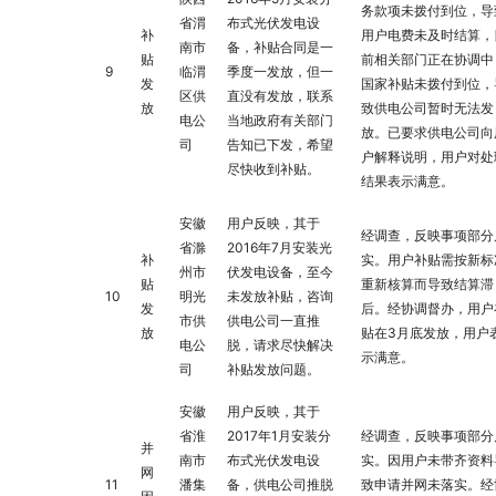
务款项未拨付到位，导
省渭
布式光伏发电设
补
用户电费未及时结算，
南市
备，补贴合同是一
贴
前相关部门正在协调中
9
临渭
季度一发放，但一
发
国家补贴未拨付到位，
区供
直没有发放，联系
放
致供电公司暂时无法发
电公
当地政府有关部门
放。已要求供电公司向
司
告知已下发，希望
户解释说明，用户对处
尽快收到补贴。
结果表示满意。
安徽
用户反映，其于
经调查，反映事项部分
省滁
2016年7月安装光
补
实。用户补贴需按新标
州市
伏发电设备，至今
贴
重新核算而导致结算滞
10
明光
未发放补贴，咨询
发
后。经协调督办，用户
市供
供电公司一直推
放
贴在3月底发放，用户
电公
脱，请求尽快解决
示满意。
司
补贴发放问题。
安徽
用户反映，其于
省淮
2017年1月安装分
经调查，反映事项部分
并
南市
布式光伏发电设
实。因用户未带齐资料
网
11
潘集
备，供电公司推脱
致申请并网未落实。经