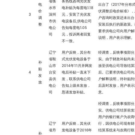
省衡
务热线咨询光伏发
电
出台了《2017年分布
水市
电补贴为每度电1.18
价
伏调整后电价标准》，
3
深州
元，安装了光伏发
调
户咨询时政策还未出台
市供
电设备后,供电公司
整
安装后执行的新政策。
电公
告知每度电1.05
要求供电公司向用户解
司
元，投诉两者回复
说明，用户表示理解。
不一致。
辽宁
用户反映，其分布
经调查，反映事项部分
省鞍
式光伏发电设备于
实。由于财政补贴尚未
补
山市
2014年11月并网发
放至供电公司导致结算
贴
4
台安
电后补贴一直未下
后。已要求供电公司向
发
县供
发，联系供电公司
户解释说明，待补贴到
放
电公
告知上级未发放，
后及时发放，用户表示
司
恳请发放补贴。
意。
经调查，反映事项部分
实。供电公司结算前发
用户的银行账户为农商
辽宁
用户反映，其光伏
行，因供电公司现有财
省丹
发电设备于2016年
结算系统未与农商行联
补