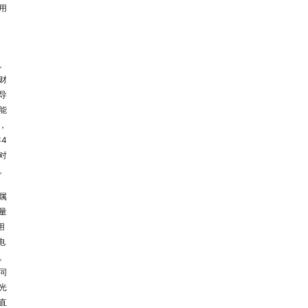
用
。
财
导
能
，
4
对
。
属
量
用
电
。
同
光
直