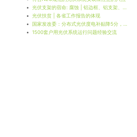
光伏支架的宿命: 腐蚀 | 铝边框、铝支架、镀锌支架，他们与不锈钢之间的“接触腐蚀”
光伏扶贫 | 各省工作报告的体现
国家发改委：分布式光伏度电补贴降5分，全额上网补贴降1毛，扶贫电站不变！
1500套户用光伏系统运行问题经验交流