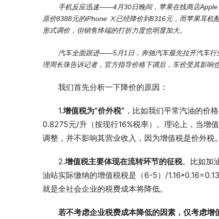
手机反应迅速——4月30日晚间，苹果在线商店Apple
原价8388元的iPhone Ⅹ已经降价到8316元，而苹果耳机
形式调价，但销售终端的打折力度也明显加大。
汽车全面跟进——5月1日，奔驰汽车最先拉开汽车
理周长珠告诉记者，官方指导价格下调后，车价受其影响
我们首先分析一下降价的原因：
1.
增值税为“价外税”
，比如我们平常汽油的价格为
0.8275元/升（按现行16%税率）。理论上，当增
调整，并不影响其营业收入，因为增值税是价外税
2.
增值税主要体现在流转环节的征税
。比如加
油站实际缴纳的增值税税是（6-5）/1.16*0.16
就是全社会企业的税费成本将降低。
若不考虑企业税费成本降低的因素，仅考虑增值