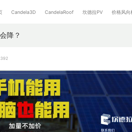
页
Candela3D
CandelaRoof
坎德拉PV
价格风向
会降？
392