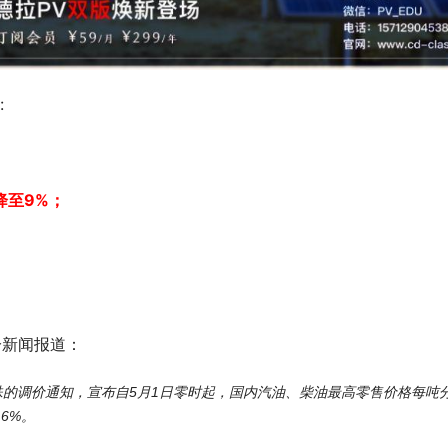
:
降至9%；
分新闻报道：
殊的调价通知，宣布自5月1日零时起，国内汽油、柴油最高零售价格每吨
6%。