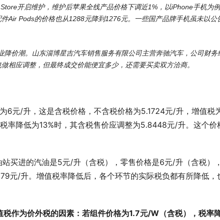
 Store开启维护，维护后苹果全线产品价格下调近1%，以iPhone手机为
配件Air Pods的价格也从1288元降到1276元。一些国产品牌手机虽未以公
行业降价潮。山东淄博星吉汽车销售服务有限公司主营奔驰汽车，公司财务
也做相应调整，但最终成交价能便宜多少，还需要买卖双方洽商。
6元/升，这是含税价格，不含税价格为5.1724元/升，增值税
值税率降低为13%时，其含税售价应调整为5.8448元/升。这个价
。
油站买进的汽油是5元/升（含税），零售价格是6元/升（含税）
=0.1379元/升。增值税率降低后，各个环节的实际税负都有所降低，
税作为价外税的因素：若组件价格为1.7元/W（含税），税率