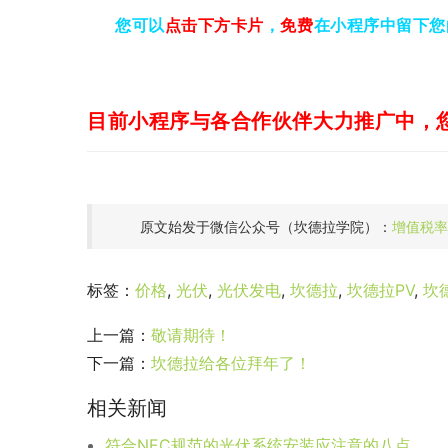
您可以
，
免费
在小程序中留下您
点击下方卡片
目前小程序与各合作伙伴大力推广中，
原文始发于微信公众号（坎德拉学院）：
增值税率
标签：
价格
,
光伏
,
光伏发电
,
坎德拉
,
坎德拉PV
,
坎
上一篇：
敬请期待！
下一篇：
坎德拉给各位拜年了！
相关新闻
符合NEC规范的光伏系统安装应注意的八点