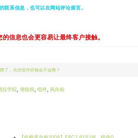
的联系信息，也可以在网站评论留言。
您的信息也会更容易让最终客户接触。
降了，光伏组件价格会不会降？
德拉学院
,
增值税
,
组件
,
风向标
【价格风向标1008】EPC2.61元/W，组件0.62元/W，近期光伏设备、EPC、监理等价格信息