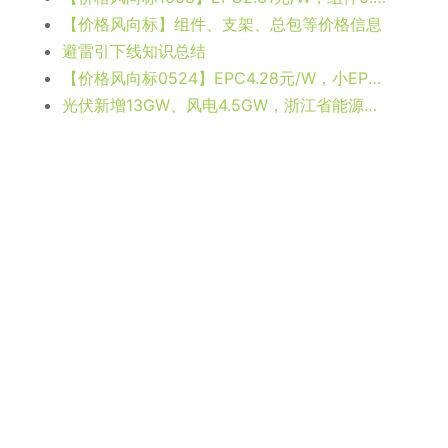
【价格风向标】组件、支架、总包等价格信息
避雷引下线知识总结
【价格风向标0524】EPC4.28元/W，小EPC2.16元/W，近期光伏设备、运维、EPC等价格信息
光伏新增13GW、风电4.5GW，浙江省能源发展“十四五”规划征求意见！