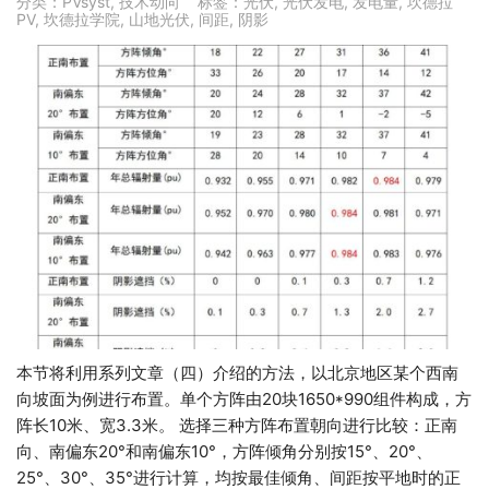
分类：
PVsyst
,
技术动向
标签：
光伏
,
光伏发电
,
发电量
,
坎德拉
PV
,
坎德拉学院
,
山地光伏
,
间距
,
阴影
本节将利用系列文章（四）介绍的方法，以北京地区某个西南
向坡面为例进行布置。单个方阵由20块1650*990组件构成，方
阵长10米、宽3.3米。 选择三种方阵布置朝向进行比较：正南
向、南偏东20°和南偏东10°，方阵倾角分别按15°、20°、
25°、30°、35°进行计算，均按最佳倾角、间距按平地时的正