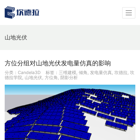
山地光伏
方位分组对山地光伏发电量仿真的影响
分类：
Candela3D
标签：
三维建模
,
倾角
,
发电量仿真
,
坎德拉
,
坎
德拉学院
,
山地光伏
,
方位角
,
阴影分析