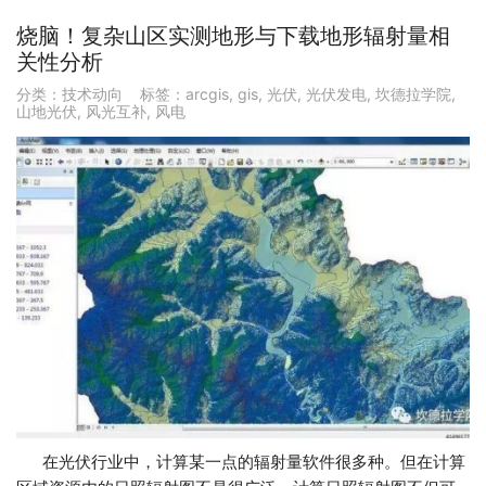
烧脑！复杂山区实测地形与下载地形辐射量相
关性分析
分类：
技术动向
标签：
arcgis
,
gis
,
光伏
,
光伏发电
,
坎德拉学院
,
山地光伏
,
风光互补
,
风电
在光伏行业中，计算某一点的辐射量软件很多种。但在计算