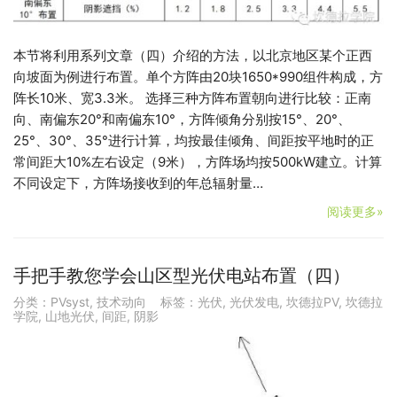
本节将利用系列文章（四）介绍的方法，以北京地区某个正西
向坡面为例进行布置。单个方阵由20块1650*990组件构成，方
阵长10米、宽3.3米。 选择三种方阵布置朝向进行比较：正南
向、南偏东20°和南偏东10°，方阵倾角分别按15°、20°、
25°、30°、35°进行计算，均按最佳倾角、间距按平地时的正
常间距大10%左右设定（9米），方阵场均按500kW建立。计算
不同设定下，方阵场接收到的年总辐射量…
阅读更多»
手把手教您学会山区型光伏电站布置（四）
分类：
PVsyst
,
技术动向
标签：
光伏
,
光伏发电
,
坎德拉PV
,
坎德拉
学院
,
山地光伏
,
间距
,
阴影