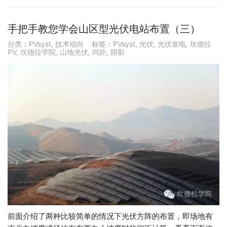
手把手教您学会山区型光伏电站布置（三）
分类：
PVsyst
,
技术动向
标签：
PVsyst
,
光伏
,
光伏发电
,
坎德拉
PV
,
坎德拉学院
,
山地光伏
,
间距
,
阴影
前面介绍了两种比较简单的情况下光伏方阵的布置，即场地有