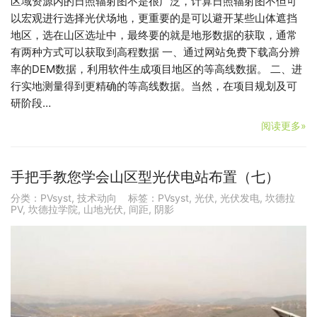
区域资源内的日照辐射图不是很广泛，计算日照辐射图不但可
以宏观进行选择光伏场地，更重要的是可以避开某些山体遮挡
地区，选在山区选址中，最终要的就是地形数据的获取，通常
有两种方式可以获取到高程数据 一、通过网站免费下载高分辨
率的DEM数据，利用软件生成项目地区的等高线数据。 二、进
行实地测量得到更精确的等高线数据。当然，在项目规划及可
研阶段…
阅读更多»
手把手教您学会山区型光伏电站布置（七）
分类：
PVsyst
,
技术动向
标签：
PVsyst
,
光伏
,
光伏发电
,
坎德拉
PV
,
坎德拉学院
,
山地光伏
,
间距
,
阴影