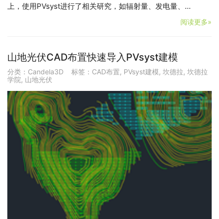
上，使用PVsyst进行了相关研究，如辐射量、发电量、…
阅读更多»
山地光伏CAD布置快速导入PVsyst建模
分类：
Candela3D
标签：
CAD布置
,
PVsyst建模
,
坎德拉
,
坎德拉
学院
,
山地光伏