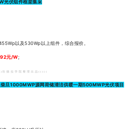
GW光伏组件框架集采
455Wp以及530Wp以上组件，综合报价。
.92元/W
;
>>坎 德 拉 学 院 整 理 出 品<<<<<
旦1000MWP源网荷储清洁供暖一期500MWP光伏项目