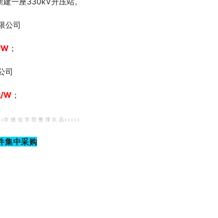
新建一座330kV升压站。
限公司
/W
；
公司
/W
；
>>坎 德 拉 学 院 整 理 出 品<<<<<
件集中采购