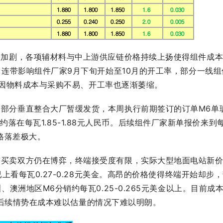
缺加剧，各项辅材料与中上游供应链价格持续上扬使得组件成
连带影响组件厂家9月下旬开始至10月的开工率，部分一线组
家因物料成本与采购不易、开工率也逐渐萎缩。
部分垂直整合大厂暂缓发货，本周执行前期签订的订单M6单
价格约落在每瓦1.85-1.88元人民币。后续组件厂家新单报价来到
价格落差极大。
前买卖双方仍在博弈，终端接受度有限，实际大型地面电站新
看每瓦0.27-0.28元美金。高昂的价格使得终端开始却步
洲地区M6分销约每瓦0.25-0.265元美金以上。目前成
动，后续情势在成本难以估量的情况下难以明朗。