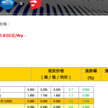
期价格：
1.82
0元/Wp
；
；
；