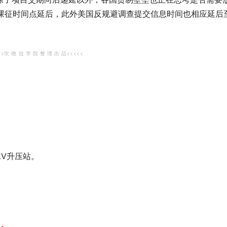
税课征时间点延后，此外美国反规避调查提交信息时间也相应延后
>>坎 德 拉 学 院 整 理 出 品<<<<<
kV升压站。