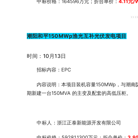
中
标价格：164596万元；折合单价：
4.11
元
/
>>>
潮阳和平150MWp渔光互补光伏发电项目
时间：10月13日
招标内容：EPC
内容说明：本项目装机容量150MWp，与潮南陇田
期新建一台150MVA 的主变及配套的高低压柜。
中标人
：浙江正泰新能源开发有限公司
中
标价格：59281.1300万元；折合单价：
3.9