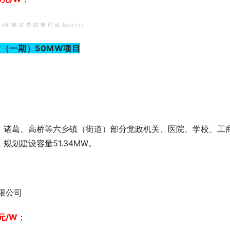
>>坎 德 拉 学 院 整 理 出 品<<<<<
（一期）50MW项目
、诸葛、高桥等六乡镇（街道）部分党政机关、医院、学校、工
划建设容量51.34MW。
限公司
元/W
；