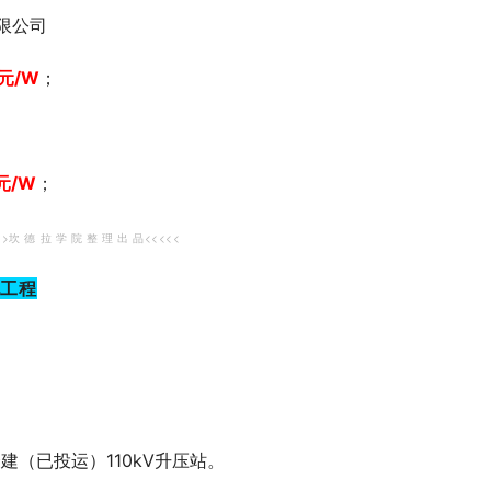
限公司
元/W
；
元/W
；
>>坎 德 拉 学 院 整 理 出 品<<<<<
电工程
建（已投运）110kV升压站。