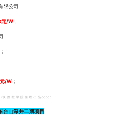
有限公司
8
元/W
；
司
；
元/W
；
>>坎 德 拉 学 院 整 理 出 品<<<<<
广东台山深井二期项目