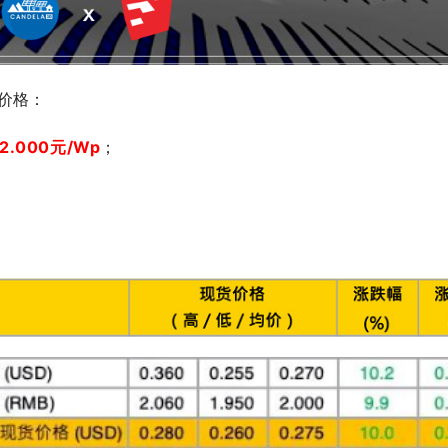
期价格：
2.00
0元/Wp
；
；
；