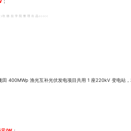
W
；
>>坎 德 拉 学 院 整 理 出 品<<<<<
 400MWp 渔光互补光伏发电项目共用 1 座220kV 变电站
5
元
/W
；