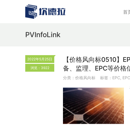
首
PVInfoLink
【价格风向标0510】EP
2022年5月25日
备、监理、EPC等价格
浏览：3922
分类：
价格风向标
标签：
EPC
,
EP