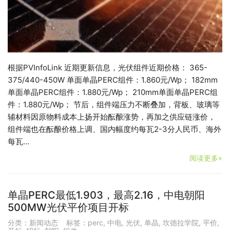
根据PVInfoLink 近期更新信息，光伏组件近期价格： 365-
375/440-450W 单面单晶PERC组件：1.860元/Wp； 182mm
单面单晶PERC组件：1.880元/Wp； 210mm单面单晶PERC组
件：1.880元/Wp； 节后，组件端压力不断叠加，背板、玻璃等
辅材料因原物料成本上扬开始酝酿涨势，再加之供应链涨价，
组件端也在酝酿价格上调、国内幅度约每瓦2-3分人民币、海外
每瓦…
阅读更多»
单晶PERC最低1.903，最高2.16，中电朝阳
500MW光伏平价项目开标
分类：
新闻动态
标签：
perc
,
中电
,
光伏
,
单晶
,
坎德拉学院
,
平价
,