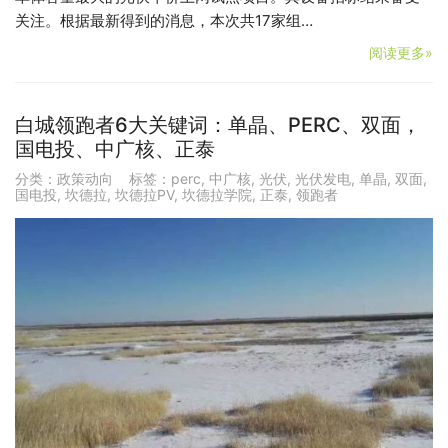
关注。根据最新得到的消息，本次共17家组…
阅读更多»
白城领跑者6大关键词：单晶、PERC、双面，
国电投、中广核、正泰
分类：
政策动向
标签：
perc
,
中广核
,
光伏
,
光伏发电
,
单晶
,
双面
,
国电投
,
坎德拉
,
坎德拉PV
,
坎德拉学院
,
正泰
,
领跑者