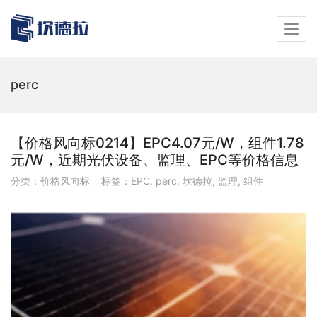
perc
【价格风向标0214】EPC4.07元/W，组件1.78
元/W，近期光伏设备、监理、EPC等价格信息
分类：
价格风向标
标签：
EPC
,
perc
,
坎德拉
,
监理
,
组件