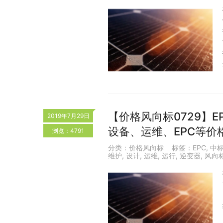
【价格风向标0729】EP
2019年7月29日
设备、运维、EPC等价
浏览：4791
分类：
价格风向标
标签：
EPC
,
中
维护
,
设计
,
运维
,
运行
,
逆变器
,
风向