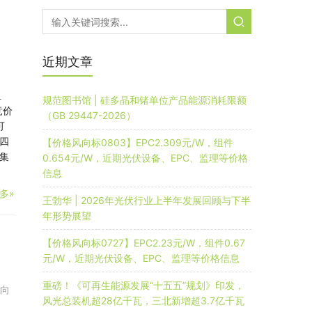
、
近期文章
组
规范图书馆 | 硅多晶和锗单位产品能源消耗限额
竞价
（GB 29447-2026）
可
四
【价格风向标0803】EPC2.309元/W，组件
集
0.654元/W，近期光伏设备、EPC、监理等价格
信息
多»
王勃华 | 2026年光伏行业上半年发展回顾与下半
年形势展望
、
【价格风向标0727】EPC2.23元/W，组件0.67
元/W，近期光伏设备、EPC、监理等价格信息
重磅！《可再生能源发展“十五五”规划》印发，
向
风光总装机超28亿千瓦，三北新增超3.7亿千瓦