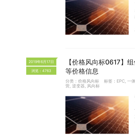
【价格风向标0617】组件
2019年6月17日
等价格信息
浏览：4763
分类：
价格风向标
标签：
EPC
,
一
营
,
逆变器
,
风向标