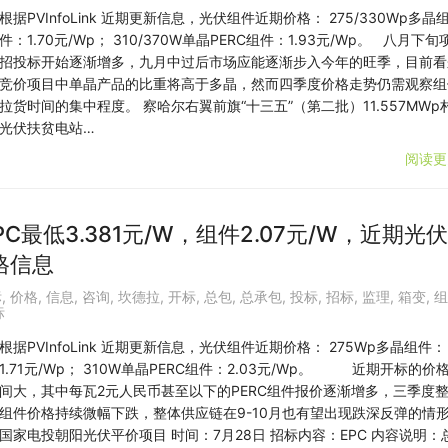
根据PVInfoLink 近期更新信息，光伏组件近期价格： 275/330Wp多晶
件：1.70元/Wp； 310/370W单晶PERC组件：1.93元/Wp。 八月下旬
招投标开始逐渐增多，九月中过后市场应能逐渐步入今年的旺季，目前看
竞价项目中单晶产品的比重将高于多晶，然而四季度价格走势仍需观察组
拉货时间的集中程度。 察哈尔右翼前旗“十三五”（第二批）11.557MWp
光伏扶贫电站…
阅读更
C最低3.381元/W，组件2.07元/W，近期光伏
格信息
标
,
价格
,
信息
,
咨询
,
坎德拉
,
开标
,
总包
,
总承包
,
投标
,
招标
,
监理
,
箱变
,
组
标
根据PVInfoLink 近期更新信息，光伏组件近期价格： 275Wp多晶组件：
1.71元/Wp； 310W单晶PERC组件：2.03元/Wp。 近期开标的价
间大，其中每瓦2元人民币甚至以下的PERC组件报价逐渐增多，三季度
组件价格持续微幅下跌，整体供应链在9-10月也有望出现跌深反弹的情
国家电投朝阳光伏平价项目 时间：7月28日 招标内容：EPC 内容说明：