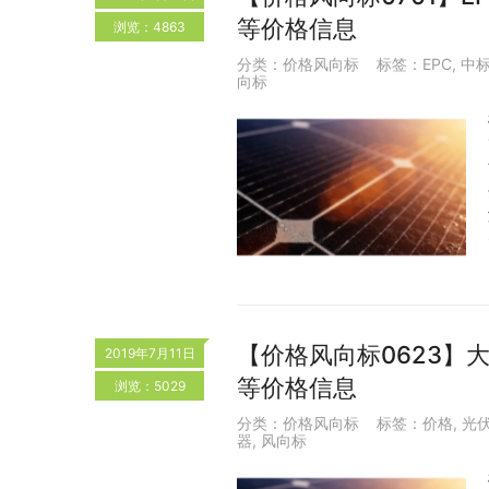
等价格信息
浏览：4863
分类：
价格风向标
标签：
EPC
,
中
向标
【价格风向标0623】大
2019年7月11日
等价格信息
浏览：5029
分类：
价格风向标
标签：
价格
,
光
器
,
风向标