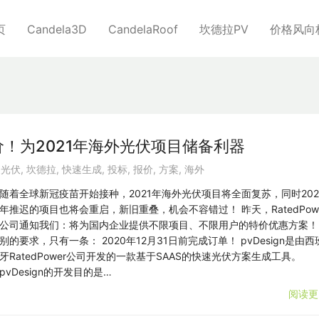
页
Candela3D
CandelaRoof
坎德拉PV
价格风向
n特价！为2021年海外光伏项目储备利器
,
光伏
,
坎德拉
,
快速生成
,
投标
,
报价
,
方案
,
海外
随着全球新冠疫苗开始接种，2021年海外光伏项目将全面复苏，同时202
年推迟的项目也将会重启，新旧重叠，机会不容错过！ 昨天，RatedPow
公司通知我们：将为国内企业提供不限项目、不限用户的特价优惠方案！
别的要求，只有一条： 2020年12月31日前完成订单！ pvDesign是由西
牙RatedPower公司开发的一款基于SAAS的快速光伏方案生成工具。
pvDesign的开发目的是…
阅读更