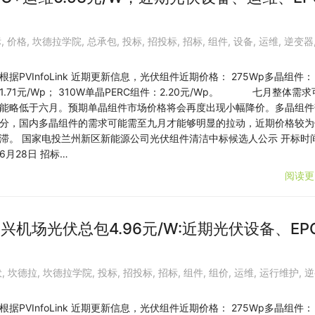
标
,
价格
,
坎德拉学院
,
总承包
,
投标
,
招投标
,
招标
,
组件
,
设备
,
运维
,
逆变器
根据PVInfoLink 近期更新信息，光伏组件近期价格： 275Wp多晶组件：
1.71元/Wp； 310W单晶PERC组件：2.20元/Wp。 七月整体需求
能略低于六月。预期单晶组件市场价格将会再度出现小幅降价。多晶组件
分，国内多晶组件的需求可能需至九月才能够明显的拉动，近期价格较为
滞。 国家电投兰州新区新能源公司光伏组件清洁中标候选人公示 开标时
6月28日 招标…
阅读更
兴机场光伏总包4.96元/W:近期光伏设备、EP
伏
,
坎德拉
,
坎德拉学院
,
投标
,
招投标
,
招标
,
组件
,
组价
,
运维
,
运行维护
,
逆
根据PVInfoLink 近期更新信息，光伏组件近期价格： 275Wp多晶组件：