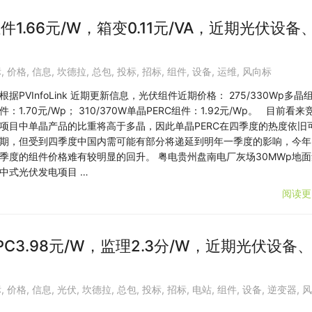
1.66元/W，箱变0.11元/VA，近期光伏设备
标
,
价格
,
信息
,
坎德拉
,
总包
,
投标
,
招标
,
组件
,
设备
,
运维
,
风向标
根据PVInfoLink 近期更新信息，光伏组件近期价格： 275/330Wp多晶
件：1.70元/Wp； 310/370W单晶PERC组件：1.92元/Wp。 目前看来
项目中单晶产品的比重将高于多晶，因此单晶PERC在四季度的热度依旧
期，但受到四季度中国内需可能有部分将递延到明年一季度的影响，今年
季度的组件价格难有较明显的回升。 粤电贵州盘南电厂灰场30MWp地面
中式光伏发电项目 …
阅读更
PC3.98元/W，监理2.3分/W，近期光伏设备
标
,
价格
,
信息
,
光伏
,
坎德拉
,
总包
,
投标
,
招标
,
电站
,
组件
,
设备
,
逆变器
,
风