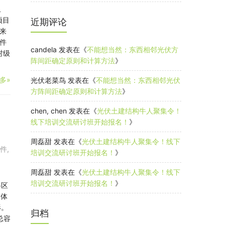
组
项目
近期评论
来
件
candela
发表在《
不能想当然：东西相邻光伏方
村级
阵间距确定原则和计算方法
》
多»
光伏老菜鸟
发表在《
不能想当然：东西相邻光伏
方阵间距确定原则和计算方法
》
chen, chen
发表在《
光伏土建结构牛人聚集令！
线下培训交流研讨班开始报名！
》
周磊甜
发表在《
光伏土建结构牛人聚集令！线下
件
,
培训交流研讨班开始报名！
》
周磊甜
发表在《
光伏土建结构牛人聚集令！线下
培训交流研讨班开始报名！
》
格区
整体
形。
归档
总容