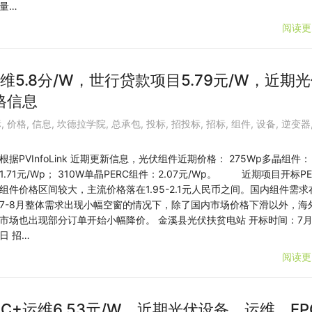
量…
阅读更
维5.8分/W，世行贷款项目5.79元/W，近期
格信息
标
,
价格
,
信息
,
坎德拉学院
,
总承包
,
投标
,
招投标
,
招标
,
组件
,
设备
,
逆变器
根据PVInfoLink 近期更新信息，光伏组件近期价格： 275Wp多晶组件：
1.71元/Wp； 310W单晶PERC组件：2.07元/Wp。 近期项目开标PE
组件价格区间较大，主流价格落在1.95-2.1元人民币之间。国内组件需求
7-8月整体需求出现小幅空窗的情况下，除了国内市场价格下滑以外，海
市场也出现部分订单开始小幅降价。 金溪县光伏扶贫电站 开标时间：7月
日 招…
阅读更
PC+运维6.53元/W，近期光伏设备、运维、EP