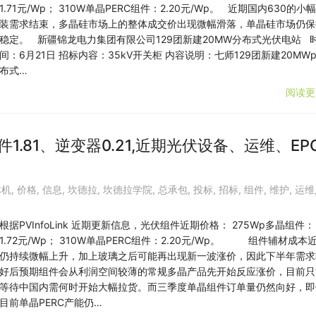
1.71元/Wp； 310W单晶PERC组件：2.20元/Wp。 近期国内630的小
装需求结束，多晶硅市场上的整体成交价出现微幅滑落，单晶硅市场仍保
稳定。 新疆锦龙电力集团有限公司129团新建20MW分布式光伏电站 
间：6月21日 招标内容：35kV开关柜 内容说明：七师129团新建20MW
布式…
阅读更
1.81、逆变器0.21,近期光伏设备、运维、EP
体机
,
价格
,
信息
,
坎德拉
,
坎德拉学院
,
总承包
,
投标
,
招标
,
组件
,
维护
,
运维
根据PVInfoLink 近期更新信息，光伏组件近期价格： 275Wp多晶组件：
1.72元/Wp； 310W单晶PERC组件：2.20元/Wp。 组件辅材成本
仍持续微幅上升，加上玻璃之后可能再出现新一波涨价，因此下半年需求
好后预期组件会从利润空间较薄的常规多晶产品先开始反应涨价，目前只
等待中国内需何时开始大幅拉货。而三季度单晶组件订单量仍然向好，即
目前单晶PERC产能仍…