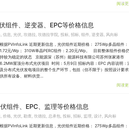
阅读更
光伏组件、逆变器、EPC等价格信息
格
,
信息
,
光伏
,
坎德拉
,
坎德拉学院
,
投标
,
招标
,
组件
,
逆变器
,
风向标
根据PVInfoLink 近期更新信息，光伏组件近期价格： 275Wp多晶组件：
1.72元/Wp； 310W单晶PERC组件：2.20元/Wp。 目前整体组件价格
持较为稳定的状态 京能源深（苏州）能源科技有限公司苏州张家港市
6.2MW屋顶分布式光伏项目 时间：5月9日 招标内容：EPC 内容说明：
及分布式光伏发电项目的整个生产环节，包括（但不限于）按照设计要求
供所有设备、材料供货…
阅读更
光伏组件、EPC、监理等价格信息
标
,
价格
,
光伏
,
勘查
,
坎德拉
,
总承包
,
投标
,
招标
,
监理
,
设计
,
风向标
根据PVInfoLink 近期更新信息，光伏组件近期价格： 275Wp多晶组件：