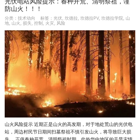
光伏电站风险提示：春种开荒、清明祭祖，谨
防山火！！！
分类：
技术动向
标签：
光伏
,
坎德拉
,
坎德拉PV
,
坎德拉学院
,
山
地
,
山火
,
损失
,
控制
,
火灾
,
风险
山火风险提示 近期正是山火的高发期，对于地处荒山的光伏电
站，周边村民节日期间扫墓祭祖不慎引发山火，将导致巨大损
失。 正值春种开荒、清明祭祖时期，此外华中地区的干旱灾情