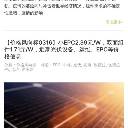
积。疫情的蔓延同时冲击着世界经济情况，组件需求的不确定
性激增，疫情的影响…
阅读更多»
【价格风向标0316】小EPC2.39元/W，双面组
件1.71元/W，近期光伏设备、运维、EPC等价
格信息
分类：
价格风向标
标签：
EPC
,
中标
,
光伏
,
发电
,
坎德拉
,
坎德拉
PV
,
监理
,
逆变器