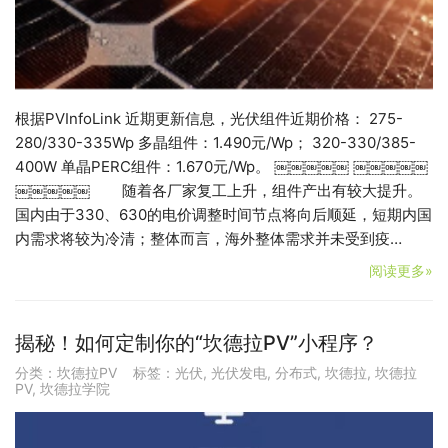
根据PVInfoLink 近期更新信息，光伏组件近期价格： 275-
280/330-335Wp 多晶组件：1.490元/Wp； 320-330/385-
400W 单晶PERC组件：1.670元/Wp。 ￼￼￼￼￼ ￼￼￼￼￼
￼￼￼￼￼ 随着各厂家复工上升，组件产出有较大提升。
国内由于330、630的电价调整时间节点将向后顺延，短期内国
内需求将较为冷清；整体而言，海外整体需求并未受到疫…
阅读更多»
揭秘！如何定制你的“坎德拉PV”小程序？
分类：
坎德拉PV
标签：
光伏
,
光伏发电
,
分布式
,
坎德拉
,
坎德拉
PV
,
坎德拉学院