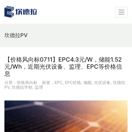
坎德拉PV
【价格风向标0711】EPC4.3元/W，储能1.52
元/Wh，近期光伏设备、监理、EPC等价格信
息
分类：
价格风向标
标签：
EPC
,
EPC价格
,
储能
,
光伏设备
,
坎德拉
PV
,
坎德拉学校
,
监理