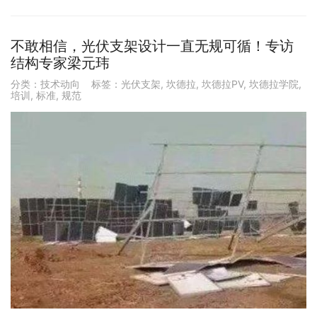
不敢相信，光伏支架设计一直无规可循！专访
结构专家梁元玮
分类：
技术动向
标签：
光伏支架
,
坎德拉
,
坎德拉PV
,
坎德拉学院
,
培训
,
标准
,
规范