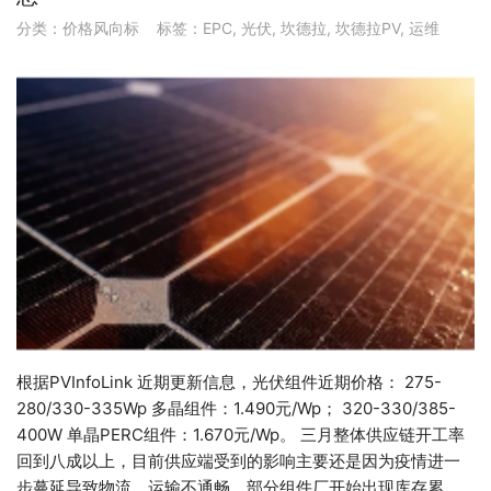
分类：
价格风向标
标签：
EPC
,
光伏
,
坎德拉
,
坎德拉PV
,
运维
根据PVInfoLink 近期更新信息，光伏组件近期价格： 275-
280/330-335Wp 多晶组件：1.490元/Wp； 320-330/385-
400W 单晶PERC组件：1.670元/Wp。 三月整体供应链开工率
回到八成以上，目前供应端受到的影响主要还是因为疫情进一
步蔓延导致物流、运输不通畅，部分组件厂开始出现库存累