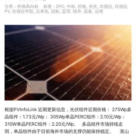
分类：
价格风向标
标签：
EPC
,
中标
,
价格
,
光伏
,
坎德拉
,
坎德拉
PV
,
坎德拉学院
,
总承包
,
招标
,
监理
,
组件
,
设备
,
运维
根据PVInfoLink 近期更新信息，光伏组件近期价格： 275Wp多
晶组件：1.73元/Wp； 305Wp单晶PERC组件：2.10元/Wp；
310W单晶PERC组件：2.20元/Wp。 多晶组件市场持续走
弱，单晶组件由于目前海外市场的支撑仍能保持稳定。 英山