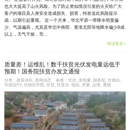
也大大提高了山火风险。为了防止类似情况引发的火灾给广大
客户的项目及人身安全造成损失、损害，特发送此风险提示
函，以期引起重视。 近一个月来，华北平原一带降水明显偏
少、气温偏高，尤其是华北中南部、黄淮北部等地降水偏少8成
以上，天气干燥，导…
阅读更多»
质量差！运维乱！数千扶贫光伏发电量远低于
预期！国务院扶贫办发文通报
分类：
政策动向
,
新闻动态
标签：
光伏
,
发电量
,
国务院
,
坎德拉
,
坎德拉PV
,
坎德拉学院
,
扶贫
,
扶贫办
,
电站
,
质量
,
运维
,
通报