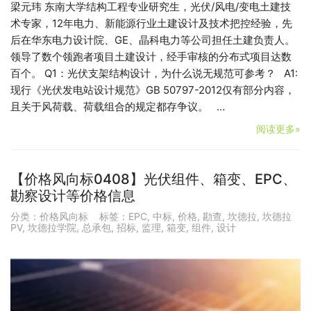
梁元玮 东南大学结构工程专业研究生，光伏/风电/变电土建技
术专家，12年电力、新能源行业土建设计及技术把控经验，先
后在华东电力设计院、GE、晶科电力等公司担任土建负责人。
领导了数个领跑者项目土建设计，经手审核的分布式项目达数
百个。 Q1：光伏支架结构设计，为什么说无规范可参考？ A1:
现行《光伏发电站设计规范》GB 50797-2012仅有部分内容，
且关于风荷载、荷载组合的规定都存争议。 …
阅读更多»
【价格风向标0408】光伏组件、箱变、EPC、
勘察设计等价格信息
分类：
价格风向标
标签：
EPC
,
中标
,
价格
,
勘查
,
坎德拉
,
坎德拉
PV
,
坎德拉学院
,
总承包
,
招标
,
监理
,
箱变
,
组件
,
设计