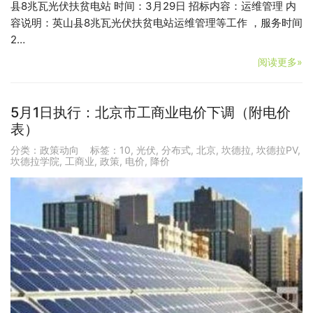
县8兆瓦光伏扶贫电站 时间：3月29日 招标内容：运维管理 内
容说明：英山县8兆瓦光伏扶贫电站运维管理等工作 ，服务时间
2…
阅读更多»
5月1日执行：北京市工商业电价下调（附电价
表）
分类：
政策动向
标签：
10
,
光伏
,
分布式
,
北京
,
坎德拉
,
坎德拉PV
,
坎德拉学院
,
工商业
,
政策
,
电价
,
降价