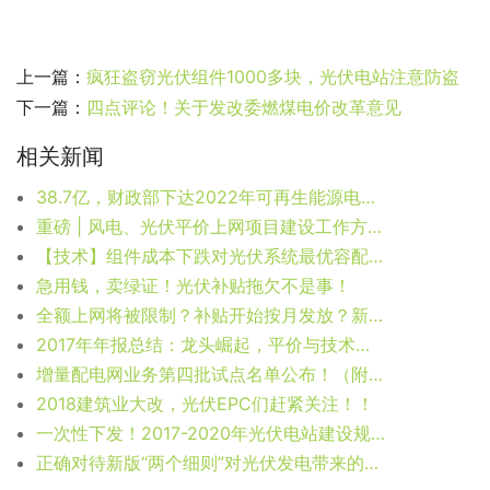
上一篇：
疯狂盗窃光伏组件1000多块，光伏电站注意防盗
下一篇：
四点评论！关于发改委燃煤电价改革意见
相关新闻
38.7亿，财政部下达2022年可再生能源电价附加补助地方资金预算
重磅 | 风电、光伏平价上网项目建设工作方案发布（征求意见稿）
【技术】组件成本下跌对光伏系统最优容配比的影响
急用钱，卖绿证！光伏补贴拖欠不是事！
全额上网将被限制？补贴开始按月发放？新版分布式光伏管理办法征求意见
2017年年报总结：龙头崛起，平价与技术推动行业发展
增量配电网业务第四批试点名单公布！（附名单）
2018建筑业大改，光伏EPC们赶紧关注！！
一次性下发！2017-2020年光伏电站建设规模指标（附全文）
正确对待新版“两个细则”对光伏发电带来的影响