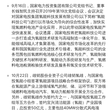
9月16日，国家电力投资集团有限公司党组书记、董事
长钱智民主持召开2019年第19次党组会议，会议决定
对国家电投集团氢能科技发展有限公司(以下简称“氢能
科技公司”)进行以市场化为导向的综合性改革，加快实
现氢燃料电池产业化应用，并以此带动国家电投氢能产
业快速发展。会议透露，国家电投将把氢能科技公司进
一步打造成为氢能技术研发与高端制造一体化平台、氢
能领域高端人才集聚基地、国家电投市场化改革的先行
者和我国氢能行业先进技术引领者。氢能科技公司的业
务范围包括氢燃料电池核心技术研发与生产、氢能制储
关键技术与材料研发、氢能动力系统研发与生产、氢燃
料电池检测检验技术研发及服务和氢安全技术研究等。
10月22日，雄韬股份全资子公司雄韬氢雄，与国家电
投氢能小组签署氢能源项目战略合作框架协议。双方将
在氢能源产业上游领域氢气的制、储、运环节和下游领
域燃料电池电动汽车、氢动力船舶等开展全方位合作。
另外，雄韬氢雄作为签约方之一，与国家电投氢能工作
组等五方合作，签约宜兴清洁能源（氢能）产业园项
目，总投资50亿元，主要包括40MW分散式风电项