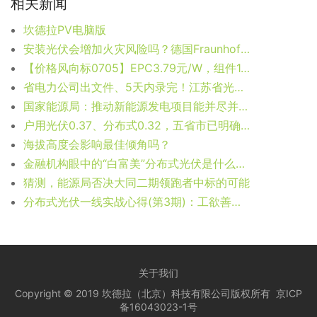
相关新闻
坎德拉PV电脑版
安装光伏会增加火灾风险吗？德国Fraunhofer权威解答
【价格风向标0705】EPC3.79元/W，组件1.86元/W，近期光伏设备、监理、EPC等价格信息
省电力公司出文件、5天内录完！江苏省光伏补贴申报有点难
国家能源局：推动新能源发电项目能并尽并、多发满发
户用光伏0.37、分布式0.32，五省市已明确新政后过渡补贴
海拔高度会影响最佳倾角吗？
金融机构眼中的“白富美”分布式光伏是什么样的？
猜测，能源局否决大同二期领跑者中标的可能
分布式光伏一线实战心得(第3期)：工欲善其事必先利其器！
关于我们
Copyright © 2019 坎德拉（北京）科技有限公司版权所有
京ICP
备16043023-1号