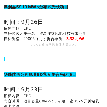
洪洞县59.19 MWp分布式光伏项目
时间：9月26日
招标内容：EPC
：许昌许继风电科技有限公司
中标候选人第一名
投标价格：20006万元；
折合单价：
3.38
元/W
；
>>>>>坎 德 拉 学 院 整 理 出 品<<<<<
华能陕西公司勉县50兆瓦复合光伏项目
时间：9月23日
招标内容：EPC
内容说明：项目容量60MWp，新建一座35kV开关站及
送出线路。