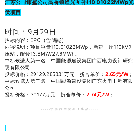
江苏公司谏壁公司高桥镇渔光互补110.01022MWp光
伏项目
时间：9月29日
招标内容：EPC（含储能）
内容说明：项目容量110.01022MWp，新建一座110kV升
压站，配套13.8MW/27.6MWh。
：中国能源建设集团广西电力设计研究
中标候选人第一名
院有限公司
投标价格：29129.285331万元；
折合单价：
2.65
元/W
；
：中国能源建设集团广东火电工程有限
中标候选人第二名
公司
2.74
元/W
；
投标价格：30177万元；
折合单价：
>>>>>坎 德 拉 学 院 整 理 出 品<<<<<