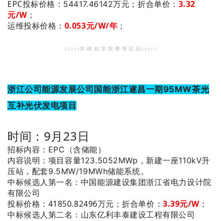
EPC投标价格
3.32
：54417.46142万元；
折合单价：
元/W
；
运维投标价格：
0.053
元/W/年
；
>>>>>坎 德 拉 学 院 整 理 出 品<<<<<
浙江公司能源发展公司国能浙江遂昌一期95MW茶光
互补光伏发电项目
时间：9月23日
招标内容：EPC（含储能）
内容说明：项目容量123.5052MWp，新建一座110kV升
压站，配套9.5MW/19MWh储能系统。
：中国能源建设集团浙江省电力设计院
中标候选人第一名
有限公司
投标价格：41850.82496万元；
折合单价：
3.39
元/W
；
：山东亿利丰泰建设工程有限公司
中标候选人第二名