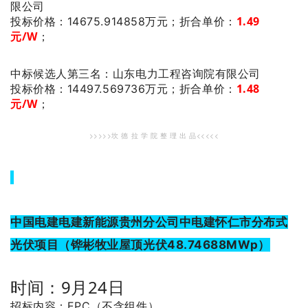
限公司
1.49
投标价格：14675.914858万元；
折合单价：
元/W
；
：山东电力工程咨询院有限公司
中标候选人第三名
1.48
投标价格：14497.569736万元；
折合单价：
元/W
；
>>>>>坎 德 拉 学 院 整 理 出 品<<<<<
中国电建电建新能源贵州分公司中电建怀仁市分布式
光伏项目（铧彬牧业屋顶光伏48.74688MWp）
时间：9月24日
招标内容：EPC（不含组件）