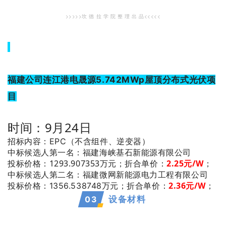
>>>>>坎 德 拉 学 院 整 理 出 品<<<<<
福建公司连江港电晟源5.742MWp屋顶分布式光伏项
目
时间：9月24日
招标内容：EPC（不含组件、逆变器）
：福建海峡基石新能源有限公司
中标候选人第一名
投标价格：1293.907353万元；
折合单价：
2.25
元/W
；
：福建微网新能源电力工程有限公司
中标候选人第二名
2.36
元/W
；
投标价格：1356.538748万元；
折合单价：
0
3
设备材料